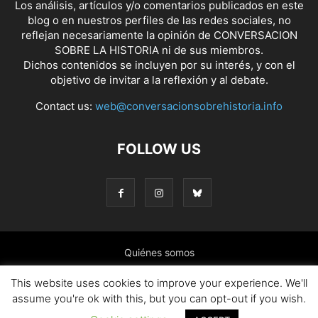
Los análisis, artículos y/o comentarios publicados en este
blog o en nuestros perfiles de las redes sociales, no
reflejan necesariamente la opinión de CONVERSACION
SOBRE LA HISTORIA ni de sus miembros.
Dichos contenidos se incluyen por su interés, y con el
objetivo de invitar a la reflexión y al debate.
Contact us:
web@conversacionsobrehistoria.info
FOLLOW US
Quiénes somos
Presentación: El ánimo y las ideas que nos mueven
This website uses cookies to improve your experience. We'll
assume you're ok with this, but you can opt-out if you wish.
Colaborar en el blog
Contacto
Política de cookies