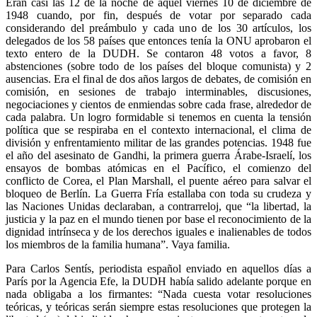
Eran casi las 12 de la noche de aquel viernes 10 de diciembre de
1948 cuando, por fin, después de votar por separado cada
considerando del preámbulo y cada uno de los 30 artículos, los
delegados de los 58 países que entonces tenía la ONU aprobaron el
texto entero de la DUDH. Se contaron 48 votos a favor, 8
abstenciones (sobre todo de los países del bloque comunista) y 2
ausencias. Era el final de dos años largos de debates, de comisión en
comisión, en sesiones de trabajo interminables, discusiones,
negociaciones y cientos de enmiendas sobre cada frase, alrededor de
cada palabra. Un logro formidable si tenemos en cuenta la tensión
política que se respiraba en el contexto internacional, el clima de
división y enfrentamiento militar de las grandes potencias. 1948 fue
el año del asesinato de Gandhi, la primera guerra Árabe-Israelí, los
ensayos de bombas atómicas en el Pacífico, el comienzo del
conflicto de Corea, el Plan Marshall, el puente aéreo para salvar el
bloqueo de Berlín. La Guerra Fría estallaba con toda su crudeza y
las Naciones Unidas declaraban, a contrarreloj, que “la libertad, la
justicia y la paz en el mundo tienen por base el reconocimiento de la
dignidad intrínseca y de los derechos iguales e inalienables de todos
los miembros de la familia humana”. Vaya familia.
Para Carlos Sentís, periodista español enviado en aquellos días a
París por la Agencia Efe, la DUDH había salido adelante porque en
nada obligaba a los firmantes: “Nada cuesta votar resoluciones
teóricas, y teóricas serán siempre estas resoluciones que protegen la