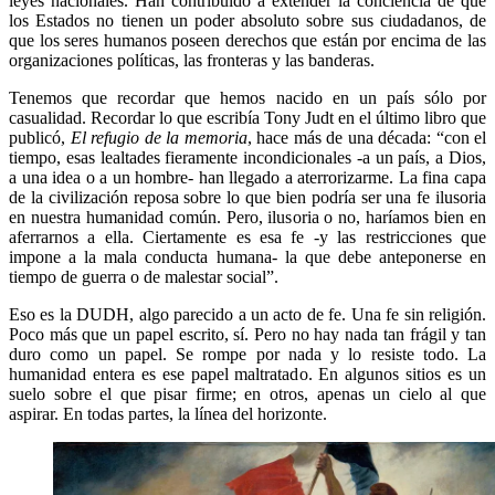
leyes nacionales. Han contribuido a extender la conciencia de que
los Estados no tienen un poder absoluto sobre sus ciudadanos, de
que los seres humanos poseen derechos que están por encima de las
organizaciones políticas, las fronteras y las banderas.
Tenemos que recordar que hemos nacido en un país sólo por
casualidad. Recordar lo que escribía Tony Judt en el último libro que
publicó,
El refugio de la memoria
, hace más de una década: “con el
tiempo, esas lealtades fieramente incondicionales -a un país, a Dios,
a una idea o a un hombre- han llegado a aterrorizarme. La fina capa
de la civilización reposa sobre lo que bien podría ser una fe ilusoria
en nuestra humanidad común. Pero, ilusoria o no, haríamos bien en
aferrarnos a ella. Ciertamente es esa fe -y las restricciones que
impone a la mala conducta humana- la que debe anteponerse en
tiempo de guerra o de malestar social”.
Eso es la DUDH, algo parecido a un acto de fe. Una fe sin religión.
Poco más que un papel escrito, sí. Pero no hay nada tan frágil y tan
duro como un papel. Se rompe por nada y lo resiste todo. La
humanidad entera es ese papel maltratado. En algunos sitios es un
suelo sobre el que pisar firme; en otros, apenas un cielo al que
aspirar. En todas partes, la línea del horizonte.