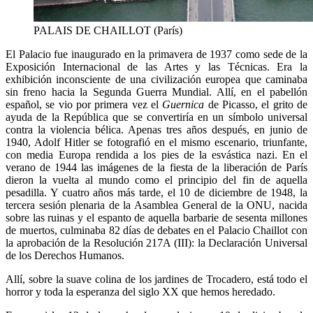
PALAIS DE CHAILLOT (París)
El Palacio fue inaugurado en la primavera de 1937 como sede de la
Exposición Internacional de las Artes y las Técnicas. Era la
exhibición inconsciente de una civilización europea que caminaba
sin freno hacia la Segunda Guerra Mundial. Allí, en el pabellón
español, se vio por primera vez el
Guernica
de Picasso, el grito de
ayuda de la República que se convertiría en un símbolo universal
contra la violencia bélica. Apenas tres años después, en junio de
1940, Adolf Hitler se fotografió en el mismo escenario, triunfante,
con media Europa rendida a los pies de la esvástica nazi. En el
verano de 1944 las imágenes de la fiesta de la liberación de París
dieron la vuelta al mundo como el principio del fin de aquella
pesadilla. Y cuatro años más tarde, el 10 de diciembre de 1948, la
tercera sesión plenaria de la Asamblea General de la ONU, nacida
sobre las ruinas y el espanto de aquella barbarie de sesenta millones
de muertos, culminaba 82 días de debates en el Palacio Chaillot con
la aprobación de la Resolución 217A (III): la Declaración Universal
de los Derechos Humanos.
Allí, sobre la suave colina de los jardines de Trocadero, está todo el
horror y toda la esperanza del siglo XX que hemos heredado.