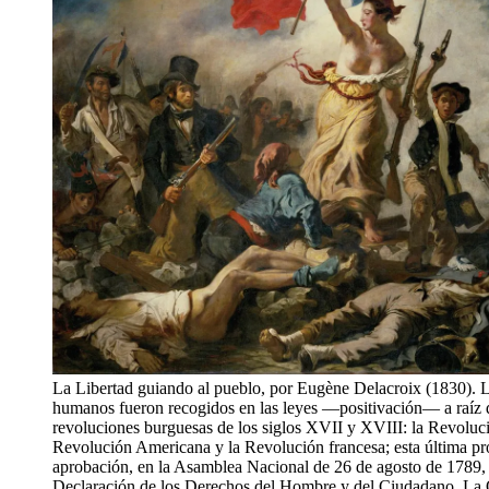
La Libertad guiando al pueblo, por Eugène Delacroix (1830). 
humanos fueron recogidos en las leyes —positivación— a raíz 
revoluciones burguesas de los siglos XVII y XVIII: la Revoluci
Revolución Americana y la Revolución francesa; esta última p
aprobación, en la Asamblea Nacional de 26 de agosto de 1789, 
Declaración de los Derechos del Hombre y del Ciudadano. L