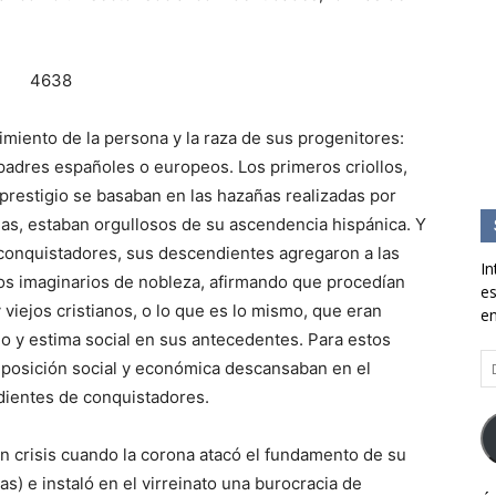
cimiento de la persona y la raza de sus progenitores:
padres españoles o europeos. Los primeros criollos,
prestigio se basaban en las hazañas realizadas por
das, estaban orgullosos de su ascendencia hispánica. Y
conquistadores, sus descendientes agregaron a las
In
os imaginarios de nobleza, afirmando que procedían
es
viejos cristianos, o lo que es lo mismo, que eran
en
go y estima social en sus antecedentes. Para estos
Di
 posición social y económica descansaban en el
d
dientes de conquistadores.
co
el
 en crisis cuando la corona atacó el fundamento de su
s) e instaló en el virreinato una burocracia de