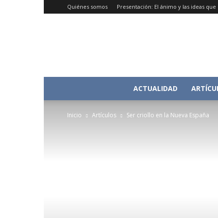
Quiénes somos
Presentación: El ánimo y las ideas qu
ACTUALIDAD
ARTÍCU
Inicio
Artículos
Ser criollo en la Nueva España