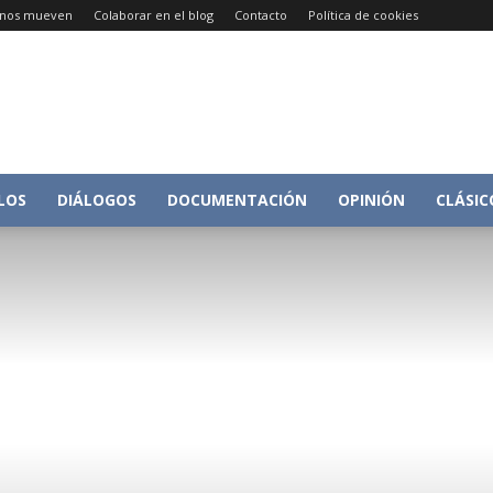
e nos mueven
Colaborar en el blog
Contacto
Política de cookies
Conversacion
LOS
DIÁLOGOS
DOCUMENTACIÓN
OPINIÓN
CLÁSIC
sobre
Historia