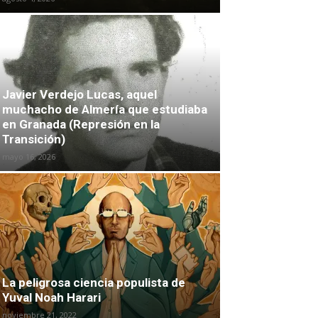
Javier Verdejo Lucas, aquel
muchacho de Almería que estudiaba
en Granada (Represión en la
Transición)
mayo 16, 2026
La peligrosa ciencia populista de
Yuval Noah Harari
noviembre 21, 2022