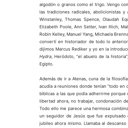
algodón o granos como el trigo. Vengo com
las tradiciones radicales, abolicionistas 
Winstanley, Thomas Spence, Olaudah Equ
Elizabeth Poole, Ann Setter, Ivan Illich, Ma
Robin Kelley, Manuel Yang, Michaela Brenn
convertí en historiador de todo lo anteri
dijimos Marcus Rediker y yo en la introduc
Hydra
, Heródoto, “el abuelo de la historia
Egipto.
Además de ir a Atenas, cuna de la filosofía
acudía a reuniones donde tenían “todo en c
bíblicas a las que podía adherirme porque 
libertad ahora, no trabajar, condonación 
Todo ello me parece una hermosa combinaci
un seguidor de Jesús que fue expulsado d
jubileo ahora mismo. Llamaba al descanso 