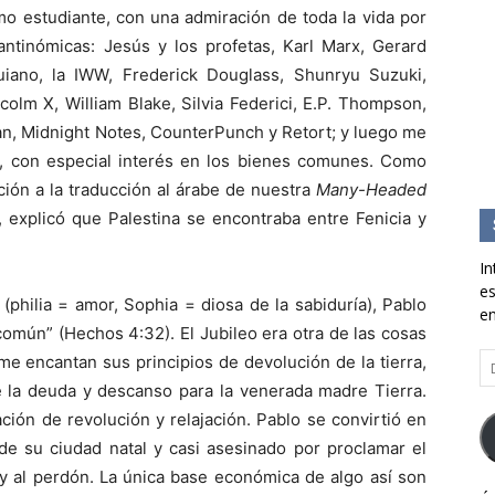
o estudiante, con una admiración de toda la vida por
y antinómicas: Jesús y los profetas, Karl Marx, Gerard
iano, la IWW, Frederick Douglass, Shunryu Suzuki,
lcolm X, William Blake, Silvia Federici, E.P. Thompson,
an, Midnight Notes, CounterPunch y Retort; y luego me
or, con especial interés en los bienes comunes. Como
ción a la traducción al árabe de nuestra
Many-Headed
”, explicó que Palestina se encontraba entre Fenicia y
In
es
 (philia = amor, Sophia = diosa de la sabiduría), Pablo
en
omún” (Hechos 4:32). El Jubileo era otra de las cosas
Di
me encantan sus principios de devolución de la tierra,
d
de la deuda y descanso para la venerada madre Tierra.
co
ón de revolución y relajación. Pablo se convirtió en
el
e su ciudad natal y casi asesinado por proclamar el
y al perdón. La única base económica de algo así son