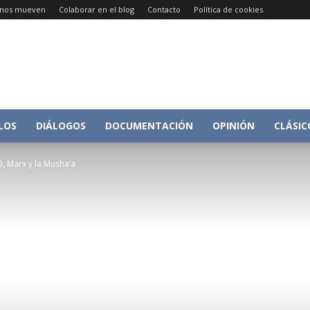
e nos mueven
Colaborar en el blog
Contacto
Política de cookies
Conversacion
LOS
DIÁLOGOS
DOCUMENTACIÓN
OPINIÓN
CLÁSIC
O, Marx y la Musha’a
sobre
Historia