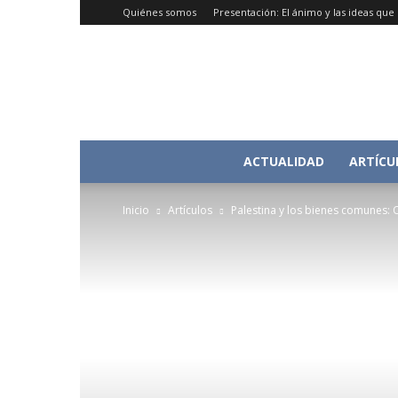
Quiénes somos
Presentación: El ánimo y las ideas qu
ACTUALIDAD
ARTÍCU
Inicio
Artículos
Palestina y los bienes comunes: 