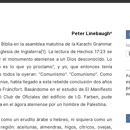
Peter Linebaugh*
la Biblia en la asamblea matutina de la Karachi Grammar
No
glesia de Inglaterra[1]. La lectura de Hechos 17:23 se
ver el monumento ateniense a un Dios desconocido. Lo
o es lo que yo proclamo”, y yo, que entonces tenía
 que todos la oyeran: “Comunismo”: “Comunismo”. Como
Pa
ense, había llegado a esta rebelde conclusión dos años
es
pa
de Fráncfort. Basándome en el estudio de El
Manifiesto
in
l Club de Oficiales del edificio de I.G. Farben, pude
a en el ágora ateniense por un hombre de Palestina.
i como un erudito árabe o hebreo, ni siquiera como un
egión: aceitunas, almendras, higos, cítricos, ovejas,