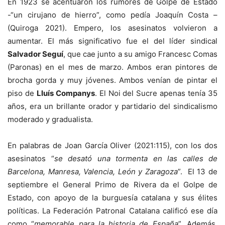
En 1923 se acentuaron los rumores de Golpe de Estado
-“un cirujano de hierro”, como pedía Joaquín Costa –
(Quiroga 2021). Empero, los asesinatos volvieron a
aumentar. El más significativo fue el del líder sindical
Salvador Seguí
, que cae junto a su amigo Francesc Comas
(Paronas) en el mes de marzo. Ambos eran pintores de
brocha gorda y muy jóvenes. Ambos venían de pintar el
piso de
Lluís Companys
. El Noi del Sucre apenas tenía 35
años, era un brillante orador y partidario del sindicalismo
moderado y gradualista.
En palabras de Joan García Oliver (2021:115), con los dos
asesinatos “
se desató una tormenta en las calles de
Barcelona, Manresa, Valencia, León y Zaragoza
”. El 13 de
septiembre el General Primo de Rivera da el Golpe de
Estado, con apoyo de la burguesía catalana y sus élites
políticas. La Federación Patronal Catalana calificó ese día
como “
memorable para la historia de España
”. Además,