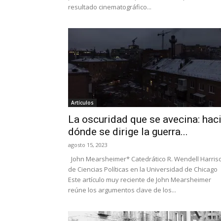
resultado cinematográfico...
Artículos
La oscuridad que se avecina: hac
dónde se dirige la guerra...
agosto 15, 2023
John Mearsheimer* Catedrático R. Wendell Harris
de Ciencias Políticas en la Universidad de Chicago
Este artículo muy reciente de John Mearsheimer
reúne los argumentos clave de los...