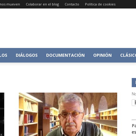
e nos mueven
Colaborar en el blog
Contacto
Política de cookies
Conversacion
LOS
DIÁLOGOS
DOCUMENTACIÓN
OPINIÓN
CLÁSIC
sobre
No
Pa
Historia
es