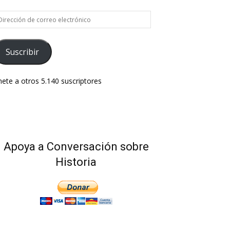
rección
e
rreo
ectrónico
Suscribir
ete a otros 5.140 suscriptores
Apoya a Conversación sobre
Historia