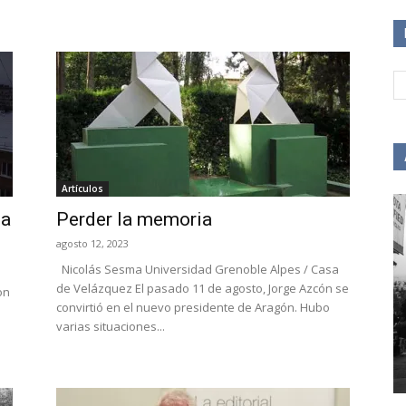
Artículos
ia
Perder la memoria
agosto 12, 2023
Nicolás Sesma Universidad Grenoble Alpes / Casa
de Velázquez El pasado 11 de agosto, Jorge Azcón se
on
convirtió en el nuevo presidente de Aragón. Hubo
varias situaciones...