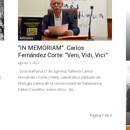
Artículos
“IN MEMORIAM”. Carlos
Fernández Corte: “Veni, Vidi, Vici”
agosto 7, 2023
Esta mañana (7 de agosto) falleció Carlos
,
Fernández Corte (1946), catedrático jubilado de
Filología Latina de la Universidad de Salamanca.
Editor/Coeditor, entre otros, de...
Página 1 de 2