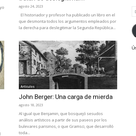
agosto 24, 2023
ayo
Di
El historiador y profesor ha publicado un libro en el
d
que desmonta todos los argumentos empleados por
co
la derecha para deslegitimar la Segunda República...
el
Ún
Artículos
John Berger: Una carga de mierda
agosto 18, 2023
Al igual que Benjamin, que bosquejó sesudos
análisis artísticos a partir de sus paseos por los
bulevares parisinos, o que Gramsci, que desarrolló
toda...
l