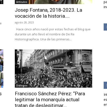
pa
Artículos
in
Josep Fontana, 2018-2023. La
vocación de la historia....
agosto 28, 2023
se
Hace cinco años nació por estas fechas el blog que
durante un año llevó el nombre de De Re
Historiographica. Una de las primeras...
Diálogos
s
Francisco Sánchez Pérez: “Para
In
legitimar la monarquía actual
es
en
tratan de deslegitimar...