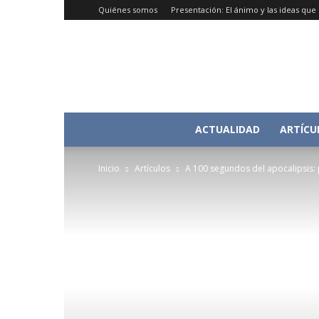
Quiénes somos
Presentación: El ánimo y las ideas qu
ACTUALIDAD
ARTÍCU
Inicio
Artículos
A 100 segundos del apocalipsis: 