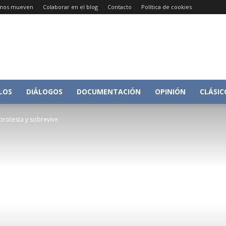
e nos mueven
Colaborar en el blog
Contacto
Política de cookies
Conversacion
LOS
DIÁLOGOS
DOCUMENTACIÓN
OPINIÓN
CLÁSIC
protesta y sobrevive
sobre
Historia