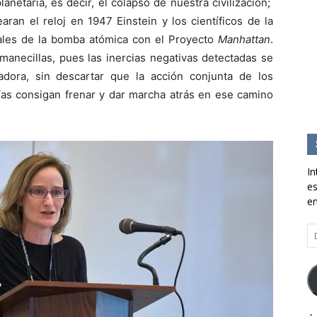
netaria, es decir, el colapso de nuestra civilización;
an el reloj en 1947 Einstein y los científicos de la
uales de la bomba atómica con el Proyecto
Manhattan
.
manecillas, pues las inercias negativas detectadas se
ora, sin descartar que la acción conjunta de los
nías consigan frenar y dar marcha atrás en ese camino
In
es
en
Di
d
co
el