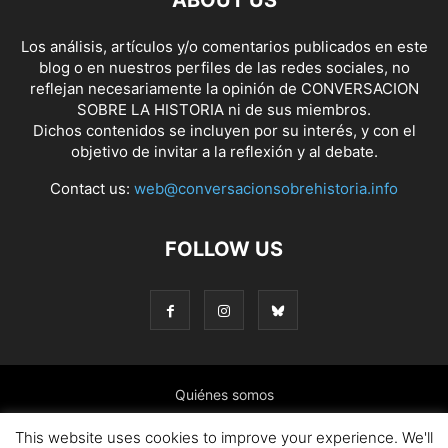
ABOUT US
Los análisis, artículos y/o comentarios publicados en este
blog o en nuestros perfiles de las redes sociales, no
reflejan necesariamente la opinión de CONVERSACION
SOBRE LA HISTORIA ni de sus miembros.
Dichos contenidos se incluyen por su interés, y con el
objetivo de invitar a la reflexión y al debate.
Contact us:
web@conversacionsobrehistoria.info
FOLLOW US
Quiénes somos
Presentación: El ánimo y las ideas que nos mueven
This website uses cookies to improve your experience. We'll