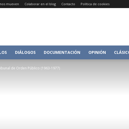
e nos mueven
Colaborar en el blog
Contacto
Política de cookies
Conversacion
LOS
DIÁLOGOS
DOCUMENTACIÓN
OPINIÓN
CLÁSIC
ribunal de Orden Público (1963-1977)
sobre
Historia