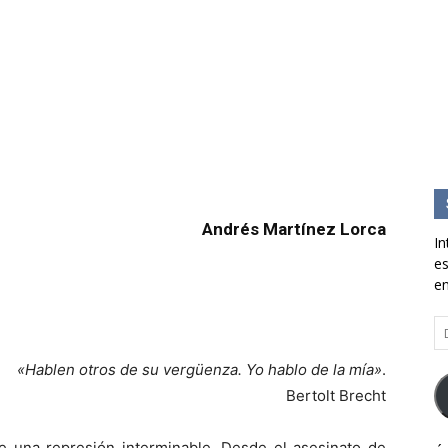
Andrés Martínez Lorca
In
es
en
Di
d
co
«Hablen otros de su vergüenza. Yo hablo de la mía»
.
el
Bertolt Brecht
 de una represión interminable. Desde el asesinato de