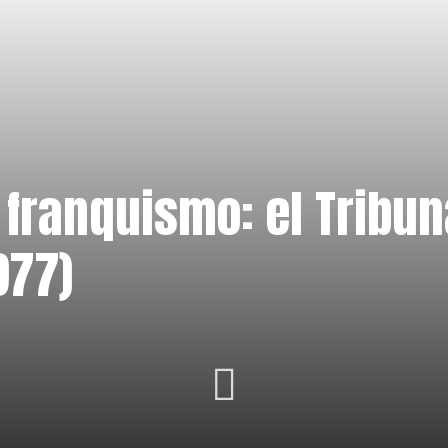
 franquismo: el Tribu
977)