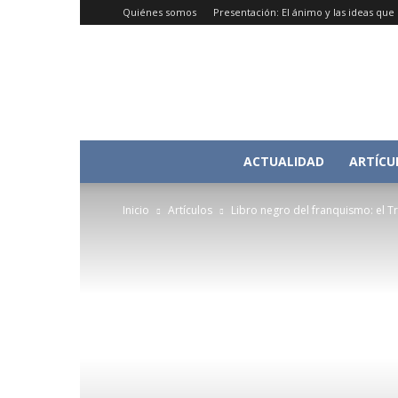
Quiénes somos
Presentación: El ánimo y las ideas qu
ACTUALIDAD
ARTÍCU
Inicio
Artículos
Libro negro del franquismo: el T