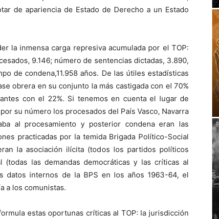
tar de apariencia de Estado de Derecho a un Estado
r la inmensa carga represiva acumulada por el TOP:
cesados, 9.146; número de sentencias dictadas, 3.890,
mpo de condena,11.958 años. De las útiles estadísticas
lase obrera en su conjunto la más castigada con el 70%
iantes con el 22%. Si tenemos en cuenta el lugar de
 por su número los procesados del País Vasco, Navarra
gaba al procesamiento y posterior condena eran las
ones practicadas por la temida Brigada Político-Social
an la asociación ilícita (todos los partidos políticos
l (todas las demandas democráticas y las críticas al
s datos internos de la BPS en los años 1963-64, el
a a los comunistas.
ormula estas oportunas críticas al TOP: la jurisdicción