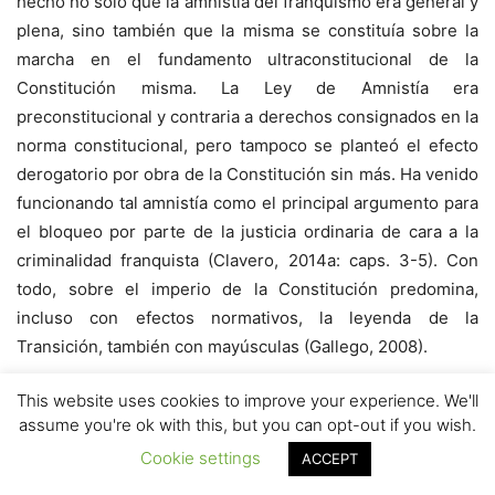
hecho no solo que la amnistía del franquismo era general y
plena, sino también que la misma se constituía sobre la
marcha en el fundamento ultraconstitucional de la
Constitución misma. La Ley de Amnistía era
preconstitucional y contraria a derechos consignados en la
norma constitucional, pero tampoco se planteó el efecto
derogatorio por obra de la Constitución sin más. Ha venido
funcionando tal amnistía como el principal argumento para
el bloqueo por parte de la justicia ordinaria de cara a la
criminalidad franquista (Clavero, 2014a: caps. 3-5). Con
todo, sobre el imperio de la Constitución predomina,
incluso con efectos normativos, la leyenda de la
Transición, también con mayúsculas (Gallego, 2008).
This website uses cookies to improve your experience. We'll
¿Y de qué honor estamos hablando? El constitucionalismo
assume you're ok with this, but you can opt-out if you wish.
susodicho que asimila el artículo 20 de la Constitución
Cookie settings
ACCEPT
española al quinto de la alemana da por supuesto que
das
Recht der persönlichen Ehre
, el derecho al honor