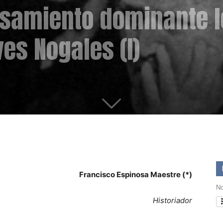
samiento dominante l
es Nogales (I)
Francisco Espinosa Maestre (*)
No
Historiador