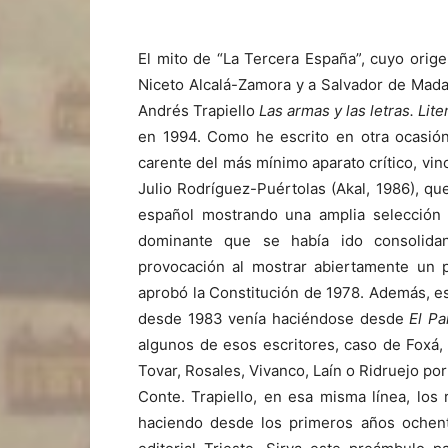
El mito de “La Tercera España”, cuyo orig
Niceto Alcalá-Zamora y a Salvador de Madari
Andrés Trapiello
Las armas y las letras. Lit
en 1994. Como he escrito en otra ocasió
carente del más mínimo aparato crítico, vin
Julio Rodríguez-Puértolas (Akal, 1986), que
español mostrando una amplia selección 
dominante que se había ido consolidan
provocación al mostrar abiertamente un
aprobó la Constitución de 1978. Además, e
desde 1983 venía haciéndose desde
El Pa
algunos de esos escritores, caso de Foxá,
Tovar, Rosales, Vivanco, Laín o Ridruejo po
Conte. Trapiello, en esa misma línea, los 
haciendo desde los primeros años ochen