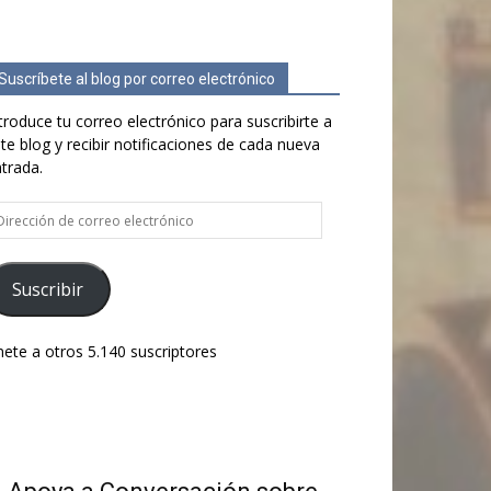
Suscríbete al blog por correo electrónico
troduce tu correo electrónico para suscribirte a
te blog y recibir notificaciones de cada nueva
trada.
rección
e
rreo
ectrónico
Suscribir
ete a otros 5.140 suscriptores