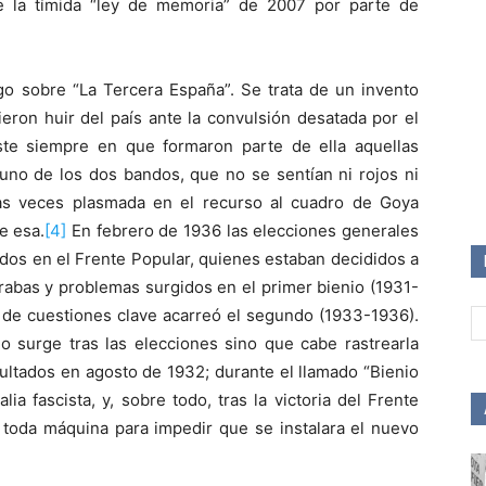
ue la tímida “ley de memoria” de 2007 por parte de
go sobre “La Tercera España”. Se trata de un invento
eron huir del país ante la convulsión desatada por el
te siempre en que formaron parte de ella aquellas
uno de los dos bandos, que no se sentían ni rojos ni
s veces plasmada en el recurso al cuadro de Goya
e esa.
[4]
En febrero de 1936 las elecciones generales
ados en el Frente Popular, quienes estaban decididos a
rabas y problemas surgidos en el primer bienio (1931-
e de cuestiones clave acarreó el segundo (1933-1936).
o surge tras las elecciones sino que cabe rastrearla
sultados en agosto de 1932; durante el llamado “Bienio
ia fascista, y, sobre todo, tras la victoria del Frente
, a toda máquina para impedir que se instalara el nuevo