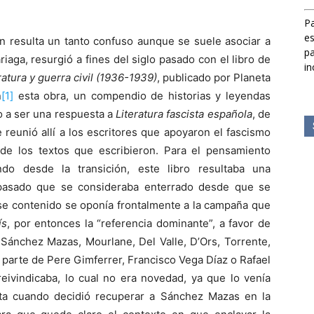
Pa
es
en resulta un tanto confuso aunque se suele asociar a
pa
aga, resurgió a fines del siglo pasado con el libro de
in
eratura y guerra civil (1936-1939)
, publicado por Planeta
n
[1]
esta obra, un compendio de historias y leyendas
o a ser una respuesta a
Literatura fascista española
, de
 reunió allí a los escritores que apoyaron el fascismo
de los textos que escribieron. Para el pensamiento
do desde la transición, este libro resultaba una
 pasado que se consideraba enterrado desde que se
se contenido se oponía frontalmente a la campaña que
ís
, por entonces la “referencia dominante”, a favor de
 Sánchez Mazas, Mourlane, Del Valle, D’Ors, Torrente,
r parte de Pere Gimferrer, Francisco Vega Díaz o Rafael
reivindicaba, lo cual no era novedad, ya que lo venía
ta cuando decidió recuperar a Sánchez Mazas en la