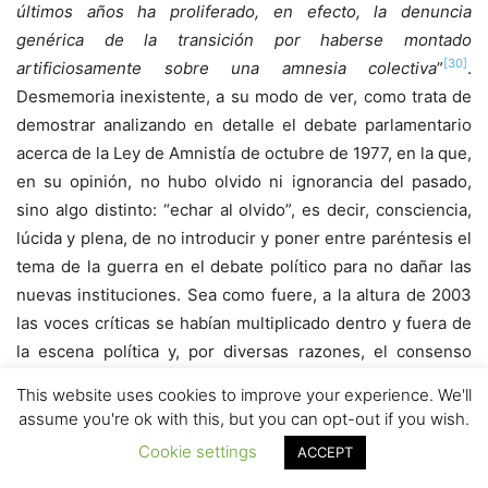
últimos años ha proliferado, en efecto, la denuncia
genérica de la transición por haberse montado
[30]
artificiosamente sobre una amnesia colectiva
”
.
Desmemoria inexistente, a su modo de ver, como trata de
demostrar analizando en detalle el debate parlamentario
acerca de la Ley de Amnistía de octubre de 1977, en la que,
en su opinión, no hubo olvido ni ignorancia del pasado,
sino algo distinto: “echar al olvido”, es decir, consciencia,
lúcida y plena, de no introducir y poner entre paréntesis el
tema de la guerra en el debate político para no dañar las
nuevas instituciones. Sea como fuere, a la altura de 2003
las voces críticas se habían multiplicado dentro y fuera de
la escena política y, por diversas razones, el consenso
interpretativo, si alguna vez fue universal, se había roto en
This website uses cookies to improve your experience. We'll
mil pedazos. Desde antes habían empezado a sonar voces
assume you're ok with this, but you can opt-out if you wish.
críticas sobre el proceso de transición y la congelación de
Cookie settings
ACCEPT
[31]
la memoria de los vencidos en la Guerra Civil
. No basta