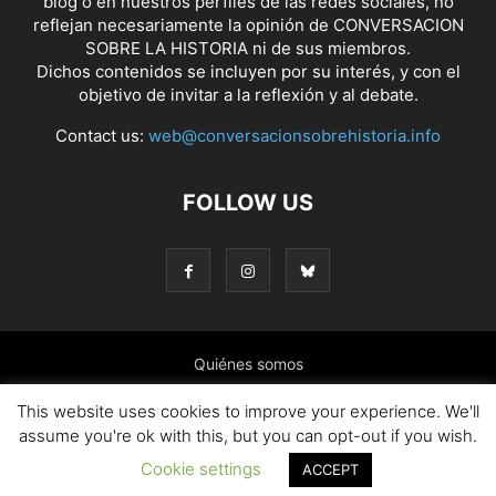
blog o en nuestros perfiles de las redes sociales, no
reflejan necesariamente la opinión de CONVERSACION
SOBRE LA HISTORIA ni de sus miembros.
Dichos contenidos se incluyen por su interés, y con el
objetivo de invitar a la reflexión y al debate.
Contact us:
web@conversacionsobrehistoria.info
FOLLOW US
Quiénes somos
Presentación: El ánimo y las ideas que nos mueven
This website uses cookies to improve your experience. We'll
assume you're ok with this, but you can opt-out if you wish.
Colaborar en el blog
Contacto
Política de cookies
Cookie settings
ACCEPT