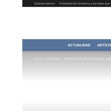
Quiénes somos
Presentación: El ánimo y las ideas qu
ACTUALIDAD
ARTÍCU
Inicio
Artículos
Repensar los derechos para repe