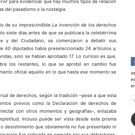
ervir para evidenciar que hay muchos tipos de relación
as del pasadismo o la nostalgia.
pio de su imprescindible
La invención de los derechos
lo siete días antes de que se publicara la celebérrima
re y del Ciudadano, se comenzaron a debatir sus
de 40 diputados había preseleccionado 24 artículos y,
ndas, solo se habían aprobado 17. Lo curioso es que,
bre los restantes, lo que se aprobó en cambio fue
mento oficial aquello en lo que hasta ese momento se
In
es
en
ersal de derechos, según la tradición –pese a que esta
Di
entos previos como la Declaración de derechos de
d
co
onectar con otros momentos y geografías–, enlazaba
el
mpletitud. Incluso puede ser vista desde este prisma
 o desistimiento que obviamente no fue presentado ni
laración fue criticada en seguida por sus detractores,