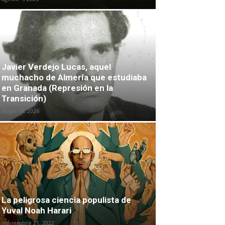
Javier Verdejo Lucas, aquel
muchacho de Almería que estudiaba
en Granada (Represión en la
Transición)
mayo 16, 2026
La peligrosa ciencia populista de
Yuval Noah Harari
noviembre 21, 2022