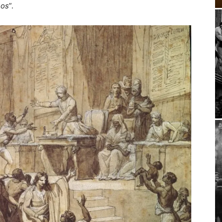
nos
”.