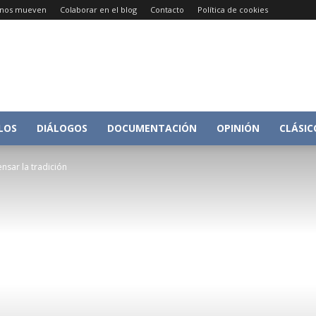
e nos mueven
Colaborar en el blog
Contacto
Política de cookies
Conversacion
LOS
DIÁLOGOS
DOCUMENTACIÓN
OPINIÓN
CLÁSIC
nsar la tradición
sobre
Historia