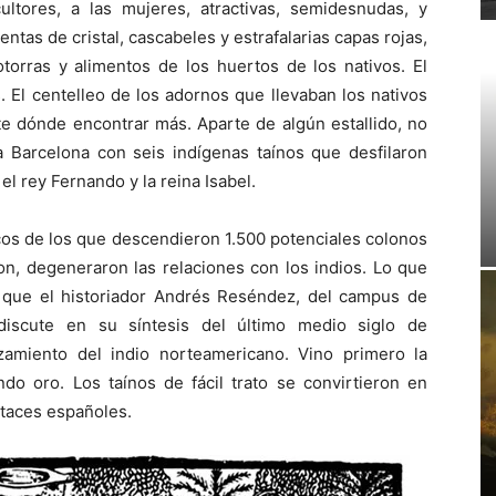
ltores, a las mujeres, atractivas, semidesnudas, y
tas de cristal, cascabeles y estrafalarias capas rojas,
otorras y alimentos de los huertos de los nativos. El
. El centelleo de los adornos que llevaban los nativos
e dónde encontrar más. Aparte de algún estallido, no
a Barcelona con seis indígenas taínos que desfilaron
l rey Fernando y la reina Isabel.
rcos de los que descendieron 1.500 potenciales colonos
on, degeneraron las relaciones con los indios. Lo que
”, que el historiador Andrés Reséndez, del campus de
 discute en su síntesis del último medio siglo de
zamiento del indio norteamericano. Vino primero la
do oro. Los taínos de fácil trato se convirtieron en
ataces españoles.