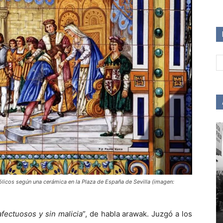
licos según una cerámica en la Plaza de España de Sevilla (imagen:
afectuosos y sin malicia
”, de habla arawak. Juzgó a los