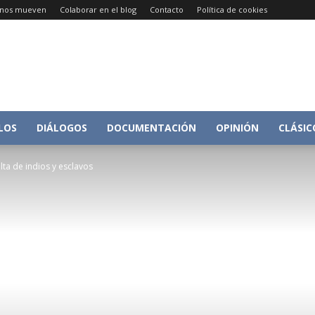
e nos mueven
Colaborar en el blog
Contacto
Política de cookies
Conversacion
LOS
DIÁLOGOS
DOCUMENTACIÓN
OPINIÓN
CLÁSIC
ulta de indios y esclavos
sobre
Historia