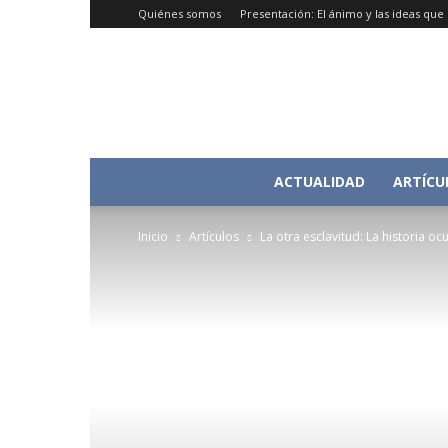
Quiénes somos
Presentación: El ánimo y las ideas qu
ACTUALIDAD
ARTÍCU
Inicio
Artículos
La otra esclavitud: La historia oc