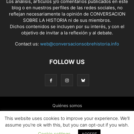
Los análisis, artículos y/o comentarios publicados en este
blog o en nuestros perfiles de las redes sociales, no
reflejan necesariamente la opinión de CONVERSACION
SOBRE LA HISTORIA ni de sus miembros.
Dichos contenidos se incluyen por su interés, y con el
objetivo de invitar a la reflexión y al debate.
Contact us:
web@conversacionsobrehistoria.info
FOLLOW US
Quiénes somos
Presentación: El ánimo y las ideas que nos mueven
This website uses cookies to improve your experience. We'll
assume you're ok with this, but you can opt-out if you wish.
Colaborar en el blog
Contacto
Política de cookies
Cookie settings