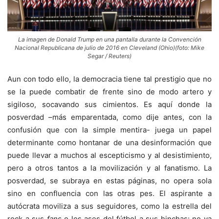
La imagen de Donald Trump en una pantalla durante la Convención
Nacional Republicana de julio de 2016 en Cleveland (Ohio)(foto: Mike
Segar / Reuters)
Aun con todo ello, la democracia tiene tal prestigio que no
se la puede combatir de frente sino de modo artero y
sigiloso, socavando sus cimientos. Es aquí donde la
posverdad –más emparentada, como dije antes, con la
confusión que con la simple mentira- juega un papel
determinante como hontanar de una desinformación que
puede llevar a muchos al escepticismo y al desistimiento,
pero a otros tantos a la movilización y al fanatismo. La
posverdad, se subraya en estas páginas, no opera sola
sino en confluencia con las otras pes. El aspirante a
autócrata moviliza a sus seguidores, como la estrella del
rock a sus
fans
o los ases del fútbol a sus hinchas: no ya