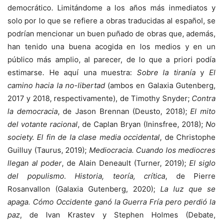
democrático. Limitándome a los años más inmediatos y
solo por lo que se refiere a obras traducidas al español, se
podrían mencionar un buen puñado de obras que, además,
han tenido una buena acogida en los medios y en un
público más amplio, al parecer, de lo que a priori podía
estimarse. He aquí una muestra:
Sobre la tiranía
y
El
camino hacia la no-libertad
(ambos en Galaxia Gutenberg,
2017 y 2018, respectivamente), de Timothy Snyder;
Contra
la democracia
, de Jason Brennan (Deusto, 2018);
El mito
del votante racional
, de Caplan Bryan (Ininsfree, 2018);
No
society. El fin de la clase media occidental
, de Christophe
Guilluy (Taurus, 2019);
Mediocracia. Cuando los mediocres
llegan al poder
, de Alain Deneault (Turner, 2019);
El siglo
del populismo. Historia, teoría, crítica
, de Pierre
Rosanvallon (Galaxia Gutenberg, 2020);
La luz que se
apaga. Cómo Occidente ganó la Guerra Fría pero perdió la
paz
, de Ivan Krastev y Stephen Holmes (Debate,