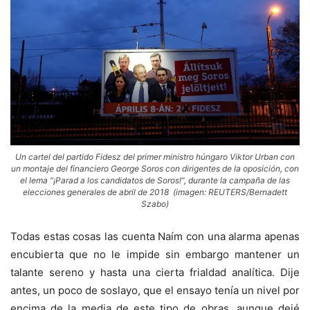
Un cartel del partido Fidesz del primer ministro húngaro Viktor Urban con
un montaje del financiero George Soros con dirigentes de la oposición, con
el lema “¡Parad a los candidatos de Soros!”, durante la campaña de las
elecciones generales de abril de 2018 (imagen: REUTERS/Bernadett
Szabo)
Todas estas cosas las cuenta Naím con una alarma apenas
encubierta que no le impide sin embargo mantener un
talante sereno y hasta una cierta frialdad analítica. Dije
antes, un poco de soslayo, que el ensayo tenía un nivel por
encima de la media de este tipo de obras, aunque dejé