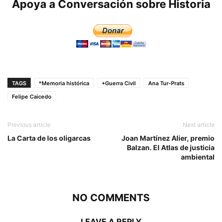
Apoya a Conversación sobre Historia
TAGS
*Memoria histórica
+Guerra Civil
Ana Tur-Prats
Felipe Caicedo
Previous article
Next article
La Carta de los oligarcas
Joan Martínez Alier, premio
Balzan. El Atlas de justicia
ambiental
NO COMMENTS
LEAVE A REPLY