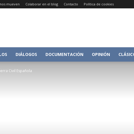
e nos mueven
Colaborar en el blog
Contacto
Política de cookies
Conversacion
LOS
DIÁLOGOS
DOCUMENTACIÓN
OPINIÓN
CLÁSIC
uerra Civil Española
sobre
Historia