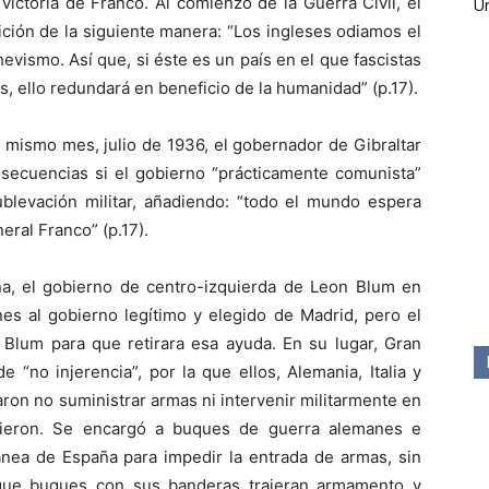
 victoria de Franco. Al comienzo de la Guerra Civil, el
Ún
ición de la siguiente manera: “Los ingleses odiamos el
vismo. Así que, si éste es un país en el que fascistas
, ello redundará en beneficio de la humanidad” (p.17).
e mismo mes, julio de 1936, el gobernador de Gibraltar
nsecuencias si el gobierno “prácticamente comunista”
ublevación militar, añadiendo: “todo el mundo espera
eral Franco” (p.17).
a, el gobierno de centro-izquierda de Leon Blum en
es al gobierno legítimo y elegido de Madrid, pero el
Blum para que retirara esa ayuda. En su lugar, Gran
e “no injerencia”, por la que ellos, Alemania, Italia y
aron no suministrar armas ni intervenir militarmente en
tieron. Se encargó a buques de guerra alemanes e
ránea de España para impedir la entrada de armas, sin
 que buques con sus banderas trajeran armamento y