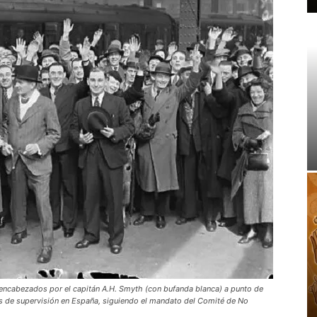
encabezados por el capitán A.H. Smyth (con bufanda blanca) a punto de
es de supervisión en España, siguiendo el mandato del Comité de No