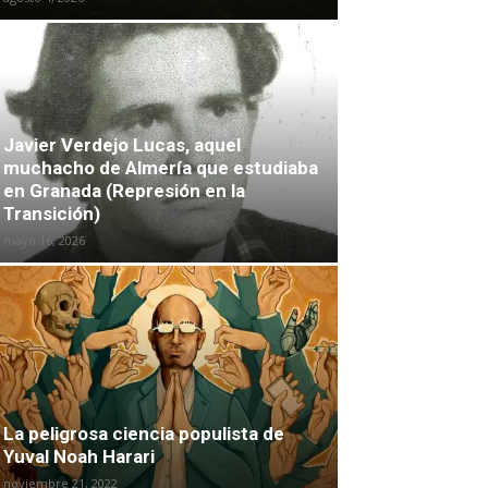
Javier Verdejo Lucas, aquel
muchacho de Almería que estudiaba
en Granada (Represión en la
Transición)
mayo 16, 2026
La peligrosa ciencia populista de
Yuval Noah Harari
noviembre 21, 2022