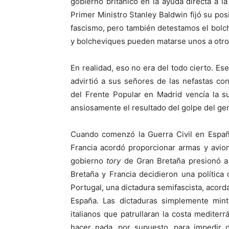
gobierno británico en la ayuda directa a la
Primer Ministro Stanley Baldwin fijó su pos
fascismo, pero también detestamos el bolche
y bolcheviques pueden matarse unos a otros
En realidad, eso no era del todo cierto. Es
advirtió a sus señores de las nefastas co
del Frente Popular en Madrid vencía la s
ansiosamente el resultado del golpe del gen
Cuando comenzó la Guerra Civil en Españ
Francia acordó proporcionar armas y avion
gobierno
tory
de Gran Bretaña presionó a 
Bretaña y Francia decidieron una política d
Portugal, una dictadura semifascista, acord
España. Las dictaduras simplemente min
italianos que patrullaran la costa mediter
hacer nada, por supuesto, para impedir