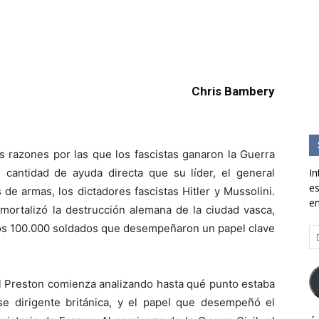
Chris Bambery
s razones por las que los fascistas ganaron la Guerra
cantidad de ayuda directa que su líder, el general
In
es
de armas, los dictadores fascistas Hitler y Mussolini.
en
nmortalizó la destrucción alemana de la ciudad vasca,
nos 100.000 soldados que desempeñaron un papel clave
Di
d
co
el
l Preston comienza analizando hasta qué punto estaba
se dirigente británica, y el papel que desempeñó el