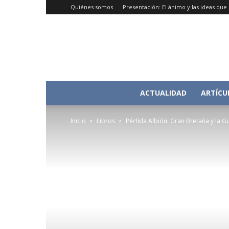
Quiénes somos
Presentación: El ánimo y las ideas qu
ACTUALIDAD
ARTÍCU
Inicio
Libros
Pérfida Albión: Gran Bretaña y la G