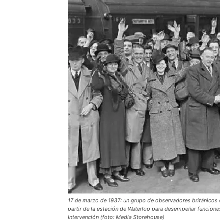
17 de marzo de 1937: un grupo de observadores británicos 
partir de la estación de Waterloo para desempeñar funcion
Intervención (foto: Media Storehouse)