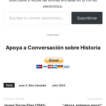
Suscríbete y recibe las últimas entradas en tu correo
electrónico.
Escribe tu correo electrónico…
Suscribirse
- Publicidad -
Apoya a Conversación sobre Historia
TAGS
Juan A. Ríos Carratalá
Julio 2024
Previous article
Next article
Jaume Torras Elias (1943-
“¡Hurra, estamos vivos!”.