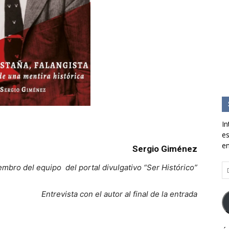
In
es
en
Sergio Giménez
Di
embro del equipo del portal divulgativo “Ser Histórico”
d
co
Entrevista con el autor al final de la entrada
el