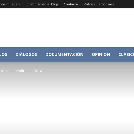
e nos mueven
Colaborar en el blog
Contacto
Política de cookies
Conversacion
LOS
DIÁLOGOS
DOCUMENTACIÓN
OPINIÓN
CLÁSIC
 de una mentira histórica
sobre
Historia