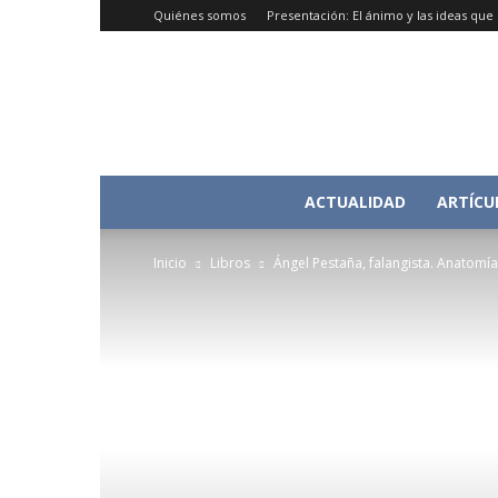
Quiénes somos
Presentación: El ánimo y las ideas qu
ACTUALIDAD
ARTÍCU
Inicio
Libros
Ángel Pestaña, falangista. Anatomía