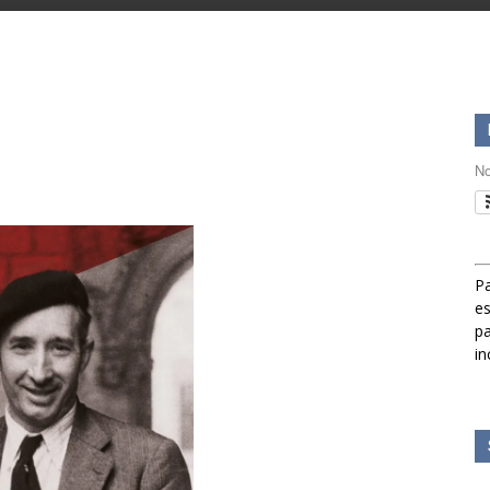
No
Pa
es
pa
in