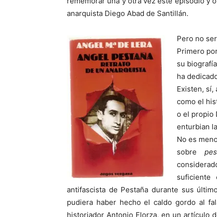
rememorar una y otra vez este episodio y otr
anarquista Diego Abad de Santillán.
Pero no ser
Primero por
su biografí
ha dedicado
Existen, sí
como el his
o el propio
enturbian l
No es menos
sobre
pes
considera
suficiente
antifascista de Pestaña durante sus últim
pudiera haber hecho el caldo gordo al fa
historiador Antonio Elorza, en un artículo d