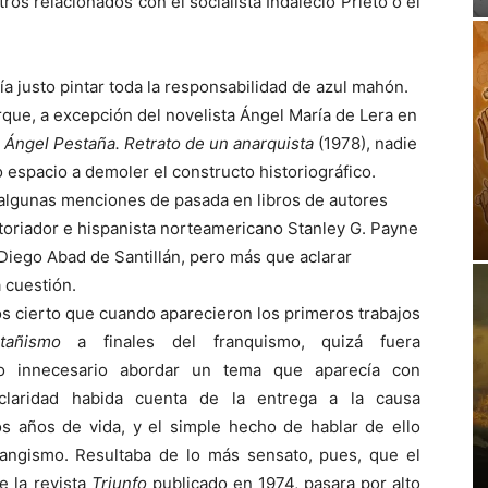
os relacionados con el socialista Indalecio Prieto o el
ía justo pintar toda la responsabilidad de azul mahón.
que, a excepción del novelista Ángel María de Lera en
a
Ángel Pestaña.
Retrato de un anarquista
(1978), nadie
 espacio a demoler el constructo historiográfico.
, algunas menciones de pasada en libros de autores
toriador e hispanista norteamericano Stanley G. Payne
 Diego Abad de Santillán, pero más que aclarar
a cuestión.
 cierto que cuando aparecieron los primeros trabajos
tañismo
a finales del franquismo, quizá fuera
do innecesario abordar un tema que aparecía con
 claridad habida cuenta de la entrega a la causa
os años de vida, y el simple hecho de hablar de ello
langismo. Resultaba de lo más sensato, pues, que el
e la revista
Triunfo
publicado en 1974, pasara por alto