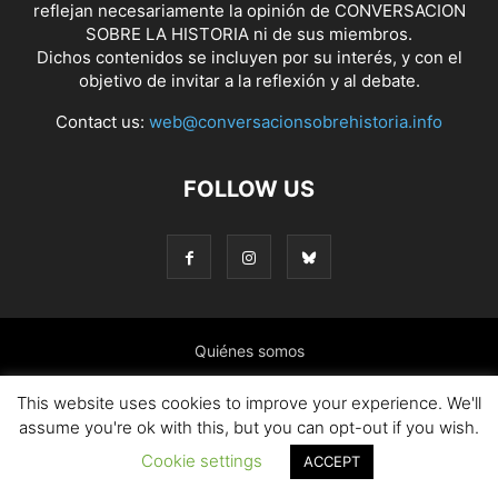
reflejan necesariamente la opinión de CONVERSACION
SOBRE LA HISTORIA ni de sus miembros.
Dichos contenidos se incluyen por su interés, y con el
objetivo de invitar a la reflexión y al debate.
Contact us:
web@conversacionsobrehistoria.info
FOLLOW US
Quiénes somos
Presentación: El ánimo y las ideas que nos mueven
This website uses cookies to improve your experience. We'll
assume you're ok with this, but you can opt-out if you wish.
Colaborar en el blog
Contacto
Política de cookies
Cookie settings
ACCEPT