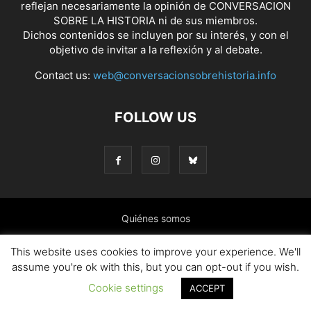
reflejan necesariamente la opinión de CONVERSACION
SOBRE LA HISTORIA ni de sus miembros.
Dichos contenidos se incluyen por su interés, y con el
objetivo de invitar a la reflexión y al debate.
Contact us:
web@conversacionsobrehistoria.info
FOLLOW US
Quiénes somos
Presentación: El ánimo y las ideas que nos mueven
This website uses cookies to improve your experience. We'll
assume you're ok with this, but you can opt-out if you wish.
Colaborar en el blog
Contacto
Política de cookies
Cookie settings
ACCEPT