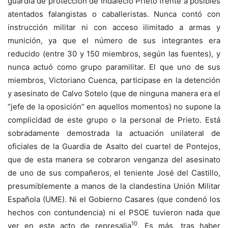
guardia de protección de Indalecio Prieto frente a posibles
atentados falangistas o caballeristas. Nunca contó con
instrucción militar ni con acceso ilimitado a armas y
munición, ya que el número de sus integrantes era
reducido (entre 30 y 150 miembros, según las fuentes), y
nunca actuó como grupo paramilitar. El que uno de sus
miembros, Victoriano Cuenca, participase en la detención
y asesinato de Calvo Sotelo (que de ninguna manera era el
“jefe de la oposición” en aquellos momentos) no supone la
complicidad de este grupo o la personal de Prieto. Está
sobradamente demostrada la actuación unilateral de
oficiales de la Guardia de Asalto del cuartel de Pontejos,
que de esta manera se cobraron venganza del asesinato
de uno de sus compañeros, el teniente José del Castillo,
presumiblemente a manos de la clandestina Unión Militar
Española (UME). Ni el Gobierno Casares (que condenó los
hechos con contundencia) ni el PSOE tuvieron nada que
10
ver en este acto de represalia
. Es más, tras haber