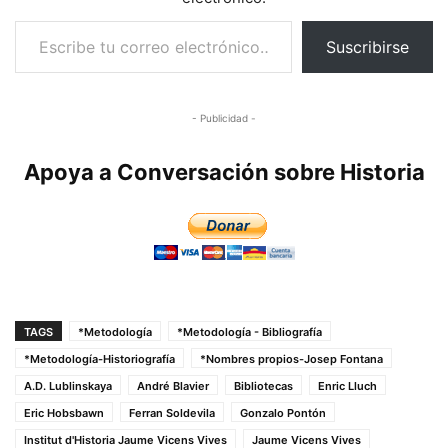
Escribe tu correo electrónico…
Suscribirse
- Publicidad -
Apoya a Conversación sobre Historia
TAGS
*Metodología
*Metodología - Bibliografía
*Metodología-Historiografía
*Nombres propios-Josep Fontana
A.D. Lublinskaya
André Blavier
Bibliotecas
Enric Lluch
Eric Hobsbawn
Ferran Soldevila
Gonzalo Pontón
Institut d'Historia Jaume Vicens Vives
Jaume Vicens Vives