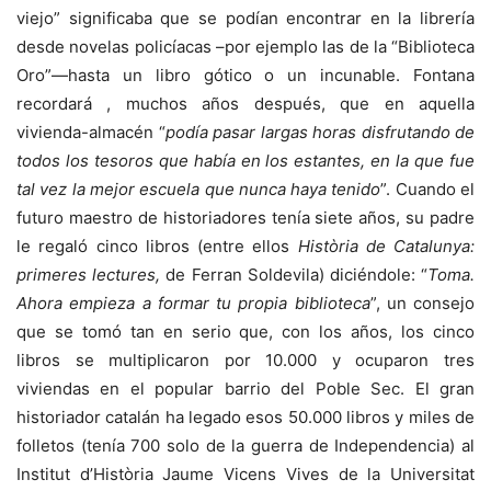
viejo” significaba que se podían encontrar en la librería
desde novelas policíacas –por ejemplo las de la “Biblioteca
Oro”—hasta un libro gótico o un incunable. Fontana
recordará , muchos años después, que en aquella
vivienda-almacén “
podía pasar largas horas disfrutando de
todos los tesoros que había en los estantes, en la que fue
tal vez la mejor escuela que nunca haya tenido
”. Cuando el
futuro maestro de historiadores tenía siete años, su padre
le regaló cinco libros (entre ellos
Història de Catalunya:
primeres lectures,
de Ferran Soldevila) diciéndole: “
Toma.
Ahora empieza a formar tu propia biblioteca
”, un consejo
que se tomó tan en serio que, con los años, los cinco
libros se multiplicaron por 10.000 y ocuparon tres
viviendas en el popular barrio del Poble Sec. El gran
historiador catalán ha legado esos 50.000 libros y miles de
folletos (tenía 700 solo de la guerra de Independencia) al
Institut d’Història Jaume Vicens Vives de la Universitat