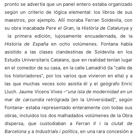
pronto se advertía que un panel entero estaba organizado
según un criterio de lógica elemental: los libros de sus
maestros, por ejemplo. Allí moraba Ferran Soldevila, con
su obra inacabada
Pere el Gran
, la
Història de Catalunya
y
la primera edición, lujosamente encuadernada, de la
Historia de España
en ocho volúmenes. Fontana había
asistido a las clases clandestinas de Soldevila en los
Estudis Universitaris Catalans, que en realidad tenían lugar
en el comedor de su casa, en la calle Lamadrid (la “calle de
los historiadores”, por los varios que vivieron en ella) y a
las que muchas veces solo asistía él y el geógrafo Enric
Lluch. Jaume Vicens Vives –“
una isla de modernidad en un
mar de carcundia retrógrada
[en la Universidad]”, según
Fontana– estaba representado enteramente con todas sus
obras, incluidos los dos malhadados volúmenes de la Obra
dispersa, que custodiaban a
Ferran II i la ciutat de
Barcelona
y a
Industrials i polítics
, en una rara concesión a