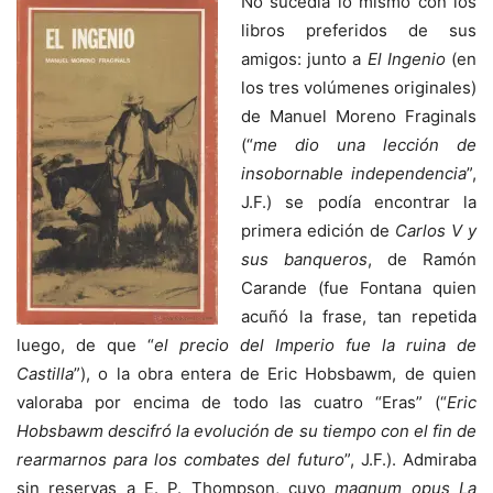
No sucedía lo mismo con los
libros preferidos de sus
amigos: junto a
El Ingenio
(en
los tres volúmenes originales)
de Manuel Moreno Fraginals
(“
me dio una lección de
insobornable independencia
”,
J.F.) se podía encontrar la
primera edición de
Carlos V y
sus banqueros
, de Ramón
Carande (fue Fontana quien
acuñó la frase, tan repetida
luego, de que “
el precio del Imperio fue la ruina de
Castilla
”), o la obra entera de Eric Hobsbawm, de quien
valoraba por encima de todo las cuatro “Eras” (“
Eric
Hobsbawm descifró la evolución de su tiempo con el fin de
rearmarnos para los combates del futuro
”, J.F.). Admiraba
sin reservas a E. P. Thompson, cuyo
magnum opus La