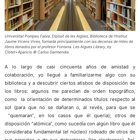
Universitat Pompeu Fabra. Dipòsit de les Aigües, Biblioteca de l’Institut
Jaume Vicens Vives, formada principalmente con las decenas de miles de
libros donados por el profesor Fontana. Les Aigues Library, by
Clotet+Aparicio © Carlos Garmendia
A lo largo de casi cincuenta años de amistad y
colaboración, yo llegué a familiarizarme algo con su
biblioteca y a descubrir ciertos atisbos de disposición de
los libros: algunos me parecían de orden topográfico,
como la orientación de determinados títulos respecto al
sol (para que no se dañaran o, al revés, para que se
“quemaran”, en los casos que él quería); otros de
disposición “atómica”, como sucedía con algún libro que él
consideraba fundamental (el núcleo) rodeado de otros de
sus parciales o de sus detractores (los electrones). Así,