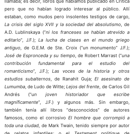
llamaba; es decir, libros que habíamos publicado en Crítica
pero que no habían logrado interesar al público. Allí
estaban, como mudos pero insolentes testigos de cargo,
La crisis del siglo XVII y la
sociedad del absolutismo
, de
A.D. Lublinskaya (“
ni los franceses se habían atrevido a
editarlo
”, J.F.);
La lucha de clases en el mundo griego
antiguo
, de G.E.M. de Ste. Croix (“un monumento” J.F.);
José de Espronceda y su tiempo
, de Robert Marrast (“
una
contribución fundamental para el estudio del
romanticismo
”, J.F.);
Las voces de la
historia y otros
estudios subalternos
, de Ranahit Guja;
El asesinato de
Lumumba
, de Ludo de Witte;
Lejos del frente
, de Carlos Gil
Andrés (“u
n joven historiador que escribe
magníficamente
”, J.F.) y algunos más. Sin embargo,
también tenía allí libros “desconocidos” de autores
famosos, como el corrosivo
El hombre que corrompió a
toda
una ciudad
, de Mark Twain, tenido siempre por autor
de relatos infantiles; o el
Testament politique de