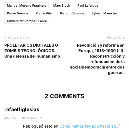
Manuel Moreno Fraginals
Marc Bloch
Paul Lafargue
Pierre Versins
Pierre Vilar
Ramon Carande
Sylvain Maréchal
Universitat Pompeu Fabra
Previous article
Next article
PROLETARIOS DIGITALES O
Revolución y reforma en
ZOMBIS TECNOLÓGICOS.
Europa, 1918-1939 (III).
Una defensa del humanismo
Reconstrucción y
refundación de la
socialdemocracia entre dos
guerras.
2 COMMENTS
rafaelfiglesias
junio 16, 2019 At 8:57 pm
Reblogueó esto en
Cómo hemos llegado hasta aquí
.