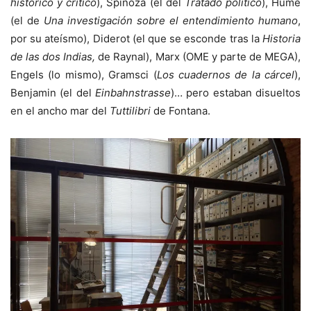
histórico y crítico
), Spinoza (el del
Tratado político
), Hume
(el de
Una investigación sobre el entendimiento humano
,
por su ateísmo), Diderot (el que se esconde tras la
Historia
de las dos Indias,
de Raynal), Marx (OME y parte de MEGA),
Engels (lo mismo), Gramsci (
Los cuadernos de la cárcel
),
Benjamin (el del
Einbahnstrasse
)… pero estaban disueltos
en el ancho mar del
Tuttilibri
de Fontana.