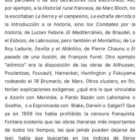
por ejemplo, a la
Historial rural francesa
, de Marc Bloch, no
la escoltaban
La tierra y el campesino, La extraña derrota
o
la
Introducción a la historia
, sino los
Combates por la
historia
, de Lucien Febvre.
El Mediterráneo,
de Braudel, o
el
Esbozo
, de Labrousse, pero también el
Montaillou,
de Le
Roy Ladurie,
Sevilla y el Atlántico,
de Pierre Chaunu o
El
pasado de una ilusión
, de François Furet. Otro ejemplo
“atómico” era la disposición de las obras de Althusser,
Poulantzas, Foucault, Harnecker, Huntington y Fukuyama
rodeando el
18 Brumario,
de Marx. Otros
clusters,
en fin,
tenían explicaciones exógenas: ¿qué era lo que vinculaba
a Azorín con Merimée, a Pardo Bazán con Lafontaine o
Goethe, o a Espronceda con Blake, Darwin o Salgari? Que
ya en 1939 los había prohibido la censura franquista.
Fontana sostenía que las obras literarias más importantes
de todos los tiempos, las que jamás pueden dejarse de
leer, había que buscarlas en los índices de libros