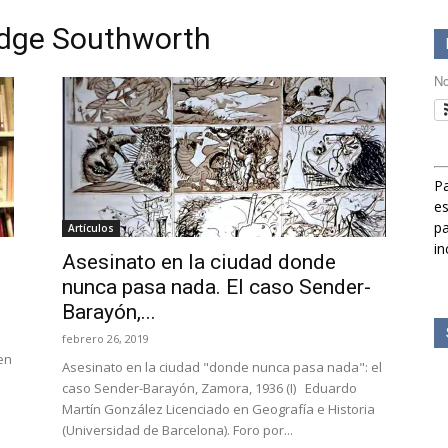
edge Southworth
No
sobre
Pa
es
pa
Artículos
in
Historia
Asesinato en la ciudad donde
nunca pasa nada. El caso Sender-
Barayón,...
febrero 26, 2019
en
Asesinato en la ciudad "donde nunca pasa nada": el
caso Sender-Barayón, Zamora, 1936 (I) Eduardo
Martín González Licenciado en Geografía e Historia
(Universidad de Barcelona). Foro por...