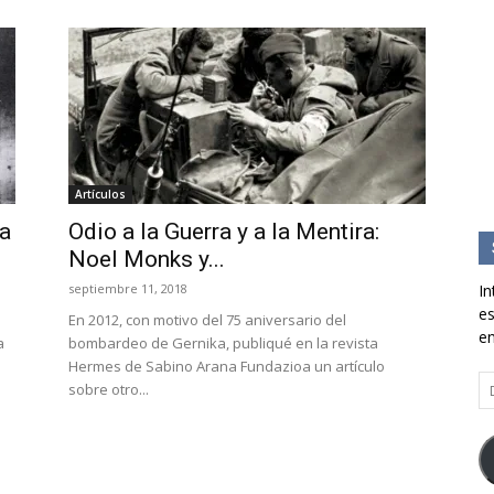
Artículos
sa
Odio a la Guerra y a la Mentira:
Noel Monks y...
septiembre 11, 2018
In
es
En 2012, con motivo del 75 aniversario del
en
a
bombardeo de Gernika, publiqué en la revista
Hermes de Sabino Arana Fundazioa un artículo
Di
sobre otro...
d
co
el