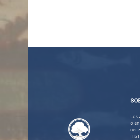
SO
Los 
o en
nece
HIST