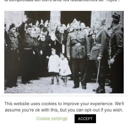
Obispo y sacerdotes de Cáceres, brazo en alto entre autoridades militares
This website uses cookies to improve your experience. We'll
y falangistas, en los primeros días del Alzamiento
assume you're ok with this, but you can opt-out if you wish.
A modo de conclusión
Cookie settings
ACCEPT