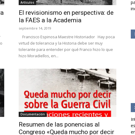
pa
Artículos
in
ra
El revisionismo en perspectiva: de
la FAES a la Academia
septiembre 14, 2019
r
Francisco Espinosa Maestre Historiador Hay poca
ro
virtud de tolerancia y la Historia debe ser muy
tolerante para entender por qué Franco hizo lo que
hizo Moradiellos, en...
Documentación
In
Resumen de las ponencias al
es
Congreso «Queda mucho por decir
en