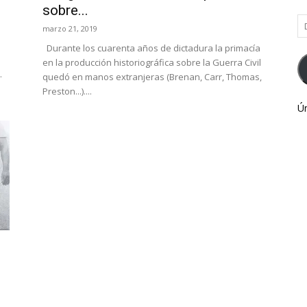
sobre...
Di
marzo 21, 2019
d
Durante los cuarenta años de dictadura la primacía
co
en la producción historiográfica sobre la Guerra Civil
el
.
quedó en manos extranjeras (Brenan, Carr, Thomas,
Preston...)....
Ún