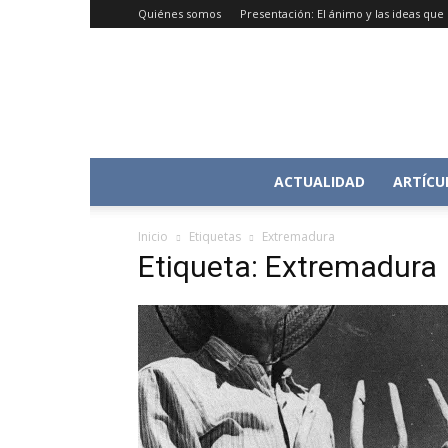
Quiénes somos
Presentación: El ánimo y las ideas qu
ACTUALIDAD
ARTÍCU
Inicio
Etiquetas
Extremadura
Etiqueta: Extremadura