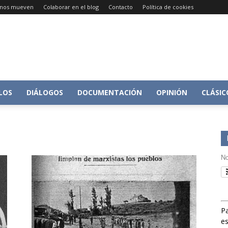
e nos mueven
Colaborar en el blog
Contacto
Política de cookies
Conversacion
LOS
DIÁLOGOS
DOCUMENTACIÓN
OPINIÓN
CLÁSIC
sobre
No
Pa
Historia
es