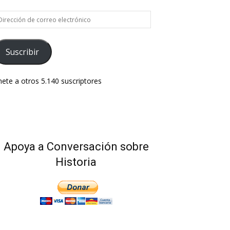
rección
e
rreo
ectrónico
Suscribir
ete a otros 5.140 suscriptores
Apoya a Conversación sobre
Historia