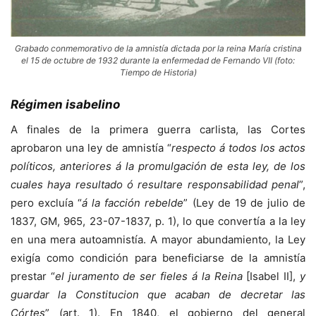
Grabado conmemorativo de la amnistía dictada por la reina María cristina
el 15 de octubre de 1932 durante la enfermedad de Fernando VII (foto:
Tiempo de Historia)
Régimen isabelino
A finales de la primera guerra carlista, las Cortes
aprobaron una ley de amnistía “
respecto á todos los actos
políticos, anteriores á la promulgación de esta ley, de los
cuales haya resultado ó resultare responsabilidad penal
”,
pero excluía “
á la facción rebelde
” (Ley de 19 de julio de
1837, GM, 965, 23-07-1837, p. 1), lo que convertía a la ley
en una mera autoamnistía. A mayor abundamiento, la Ley
exigía como condición para beneficiarse de la amnistía
prestar “
el juramento de ser fieles á la Reina
[Isabel II],
y
guardar la Constitucion que acaban de decretar las
Córtes
” (art. 1). En 1840, el gobierno del general