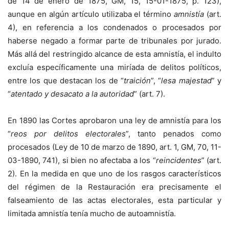
de 14 de enero de 1875, GM, 15, 15-01-1875, p. 123),
aunque en algún artículo utilizaba el término
amnistía
(art.
4), en referencia a los condenados o procesados por
haberse negado a formar parte de tribunales por jurado.
Más allá del restringido alcance de esta amnistía, el indulto
excluía específicamente una miríada de delitos políticos,
entre los que destacan los de “
traición
”, “
lesa majestad
” y
“
atentado y desacato a la autoridad
” (art. 7).
En 1890 las Cortes aprobaron una ley de amnistía para los
“
reos por delitos electorales
”, tanto penados como
procesados (Ley de 10 de marzo de 1890, art. 1, GM, 70, 11-
03-1890, 741), si bien no afectaba a los “
reincidentes
” (art.
2). En la medida en que uno de los rasgos característicos
del régimen de la Restauración era precisamente el
falseamiento de las actas electorales, esta particular y
limitada amnistía tenía mucho de autoamnistía.