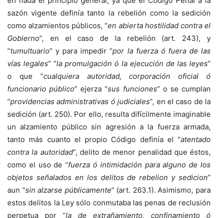
en nada el principio general, ya que el Código Penal a la
sazón vigente definía tanto la rebelión como la sedición
como alzamientos públicos, “
en abierta hostilidad contra el
Gobierno
”, en el caso de la rebelión (art. 243), y
“
tumultuario
” y para impedir “
por la fuerza ó fuera de las
vías legales
” “
la promulgación ó la ejecución de las leyes
”
o que “
cualquiera autoridad, corporación oficial ó
funcionario público
” ejerza “
sus funciones
” o se cumplan
“
providencias administrativas ó judiciales
”, en el caso de la
sedición (art. 250). Por ello, resulta difícilmente imaginable
un alzamiento público sin agresión a la fuerza armada,
tanto más cuanto el propio Código definía el “
atentado
contra la autoridad
”, delito de menor penalidad que éstos,
como el uso de “
fuerza ó intimidación para alguno de los
objetos señalados en los delitos de rebelion y sedicion
”
aun “
sin alzarse públicamente
” (art. 263.1). Asimismo, para
estos delitos la Ley sólo conmutaba las penas de reclusión
perpetua por “
la de extrañamiento, confinamiento ó