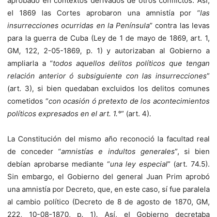
aprobado en contextos derivados de otros conflictos. Así,
el 1869 las Cortes aprobaron una amnistía por “
las
insurrecciones ocurridas en la Península
” contra las levas
para la guerra de Cuba (Ley de 1 de mayo de 1869, art. 1,
GM, 122, 2-05-1869, p. 1) y autorizaban al Gobierno a
ampliarla a “
todos aquellos delitos políticos que tengan
relación anterior ó subsiguiente con las insurrecciones
”
(art. 3), si bien quedaban excluidos los delitos comunes
cometidos “
con ocasión ó pretexto de los acontecimientos
políticos expresados en el art. 1.°
” (art. 4).
La Constitución del mismo año reconoció la facultad real
de conceder “
amnistías e indultos generales
”, si bien
debían aprobarse mediante “
una ley especial
” (art. 74.5).
Sin embargo, el Gobierno del general Juan Prim aprobó
una amnistía por Decreto, que, en este caso, sí fue paralela
al cambio político (Decreto de 8 de agosto de 1870, GM,
222, 10-08-1870, p. 1). Así, el Gobierno decretaba