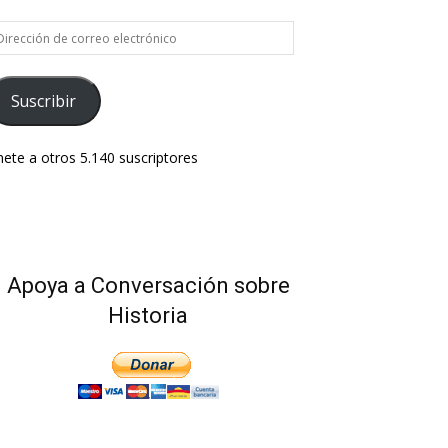
rección
e
rreo
ectrónico
Suscribir
ete a otros 5.140 suscriptores
Apoya a Conversación sobre
Historia