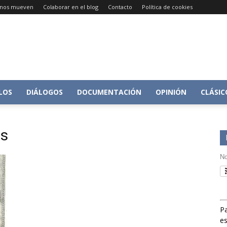
e nos mueven
Colaborar en el blog
Contacto
Política de cookies
Conversacion
LOS
DIÁLOGOS
DOCUMENTACIÓN
OPINIÓN
CLÁSIC
es
sobre
No
Pa
Historia
es