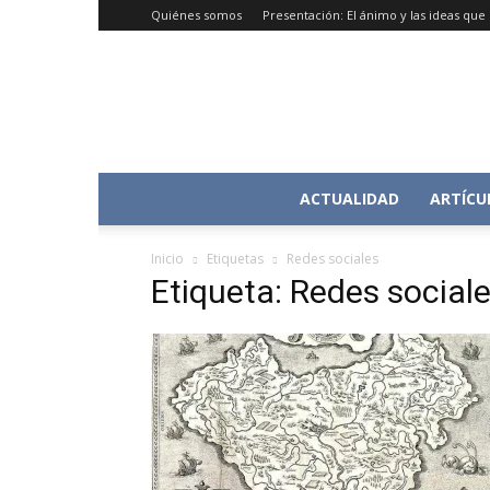
Quiénes somos
Presentación: El ánimo y las ideas qu
ACTUALIDAD
ARTÍCU
Inicio
Etiquetas
Redes sociales
Etiqueta: Redes social