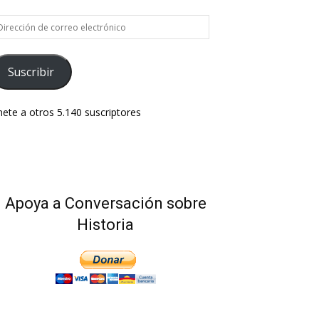
rección
e
rreo
ectrónico
Suscribir
ete a otros 5.140 suscriptores
Apoya a Conversación sobre
Historia