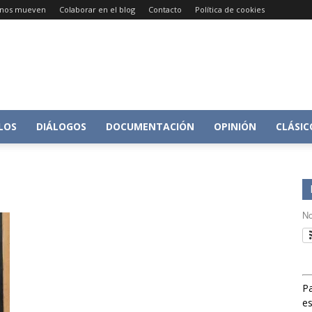
e nos mueven
Colaborar en el blog
Contacto
Política de cookies
Conversacion
LOS
DIÁLOGOS
DOCUMENTACIÓN
OPINIÓN
CLÁSIC
sobre
No
Pa
Historia
es