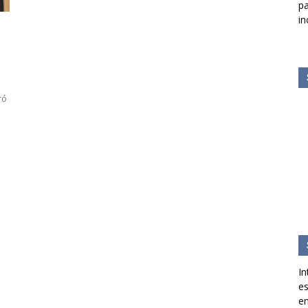
pa
in
ró
In
es
en