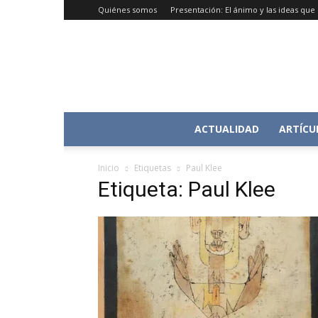
Quiénes somos
Presentación: El ánimo y las ideas qu
ACTUALIDAD
ARTÍCU
Inicio
Etiquetas
Paul Klee
Etiqueta: Paul Klee