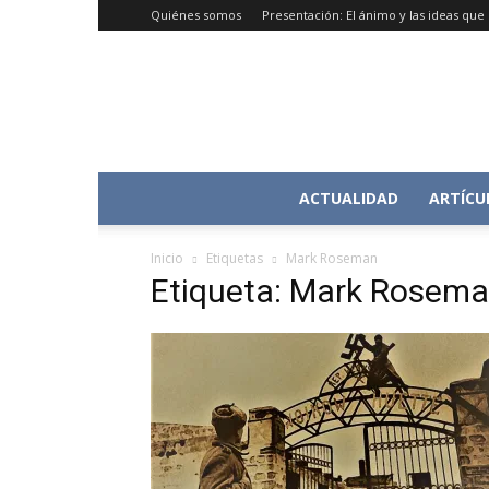
Quiénes somos
Presentación: El ánimo y las ideas qu
ACTUALIDAD
ARTÍCU
Inicio
Etiquetas
Mark Roseman
Etiqueta: Mark Rosem