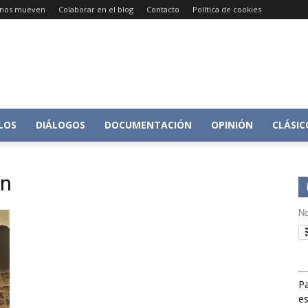
e nos mueven
Colaborar en el blog
Contacto
Política de cookies
Conversacion
LOS
DIÁLOGOS
DOCUMENTACIÓN
OPINIÓN
CLÁSIC
an
sobre
No
Pa
Historia
es