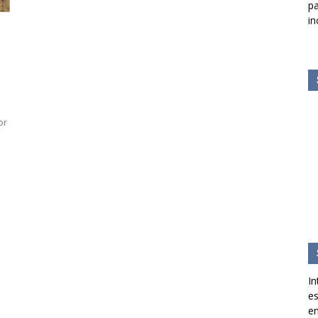
pa
in
or
In
es
en