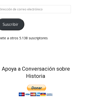
rección
e
rreo
ectrónico
Suscribir
ete a otros 5.138 suscriptores
Apoya a Conversación sobre
Historia