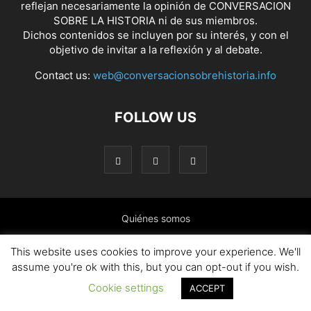
reflejan necesariamente la opinión de CONVERSACION
SOBRE LA HISTORIA ni de sus miembros.
Dichos contenidos se incluyen por su interés, y con el
objetivo de invitar a la reflexión y al debate.
Contact us:
web@conversacionsobrehistoria.info
FOLLOW US
Quiénes somos
Presentación: El ánimo y las ideas que nos mueven
This website uses cookies to improve your experience. We'll
assume you're ok with this, but you can opt-out if you wish.
Colaborar en el blog
Contacto
Política de cookies
Cookie settings
ACCEPT