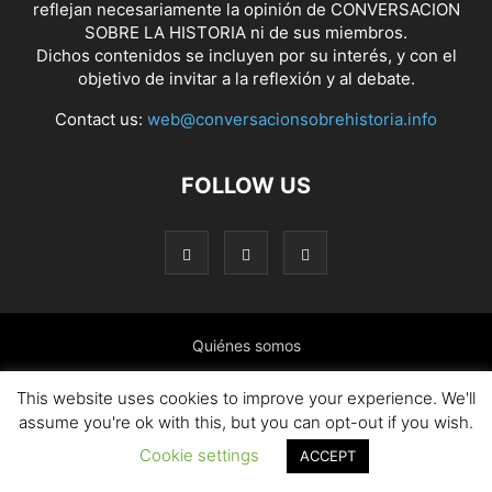
reflejan necesariamente la opinión de CONVERSACION
SOBRE LA HISTORIA ni de sus miembros.
Dichos contenidos se incluyen por su interés, y con el
objetivo de invitar a la reflexión y al debate.
Contact us:
web@conversacionsobrehistoria.info
FOLLOW US
Quiénes somos
Presentación: El ánimo y las ideas que nos mueven
This website uses cookies to improve your experience. We'll
assume you're ok with this, but you can opt-out if you wish.
Colaborar en el blog
Contacto
Política de cookies
Cookie settings
ACCEPT