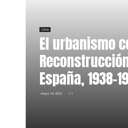
Libros
El urbanismo c
Reconstrucción
España, 1938–1
mayo 14, 2022
1