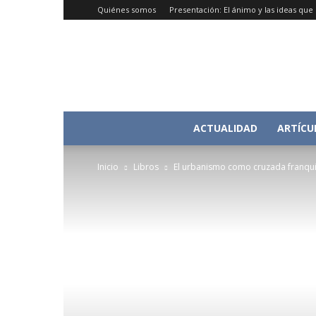
Quiénes somos
Presentación: El ánimo y las ideas qu
ACTUALIDAD
ARTÍCU
Inicio
Libros
El urbanismo como cruzada franquis