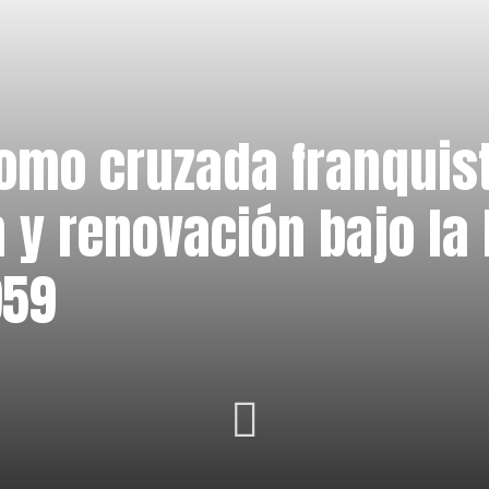
omo cruzada franquist
 y renovación bajo la
959