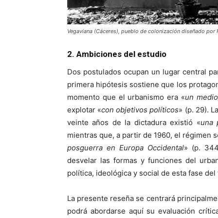
Vegaviana (Cáceres), pueblo de colonización diseñado po
2. Ambiciones del estudio
Dos postulados ocupan un lugar central par
primera hipótesis sostiene que los protagon
momento que el urbanismo era «
un medio
explotar «
con objetivos políticos
» (p. 29). 
veinte años de la dictadura existió «
una 
mientras que, a partir de 1960, el régimen se
posguerra en Europa Occidental
» (p. 344
desvelar las formas y funciones del urba
política, ideológica y social de esta fase de
La presente reseña se centrará principalmen
podrá abordarse aquí su evaluación crític