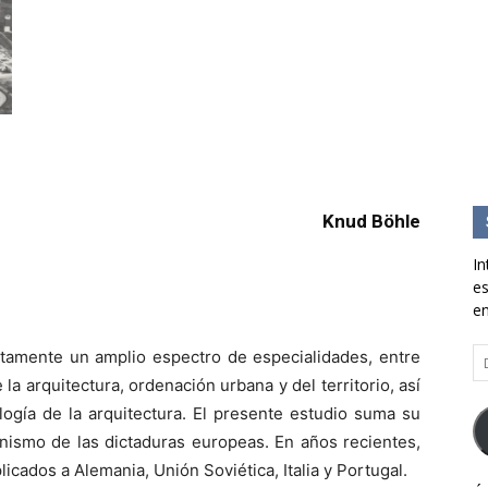
Knud Böhle
In
es
en
Di
ntamente un amplio espectro de especialidades, entre
d
 la arquitectura, ordenación urbana y del territorio, así
co
ología de la arquitectura. El presente estudio suma su
el
anismo de las dictaduras europeas. En años recientes,
licados a Alemania, Unión Soviética, Italia y Portugal.