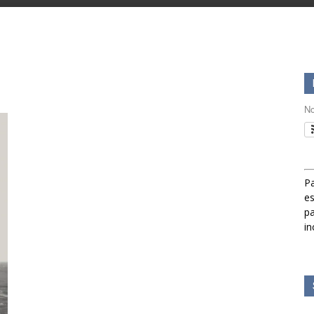
No
Pa
es
pa
in