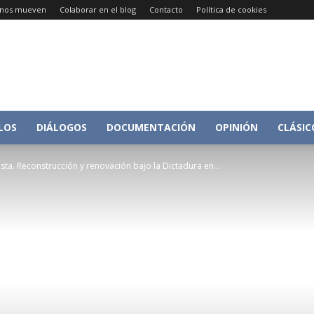
e nos mueven
Colaborar en el blog
Contacto
Política de cookies
Conversacion
LOS
DIÁLOGOS
DOCUMENTACIÓN
OPINIÓN
CLÁSIC
ta. Reconstrucción y renovación bajo la Dictadura en...
sobre
Historia