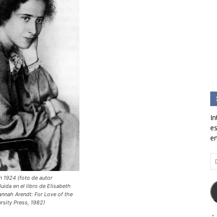
In
es
en
Di
d
co
 1924 (foto de autor
uida en el libro de Elisabeth
el
nnah Arendt: For Love of the
rsity Press, 1982)