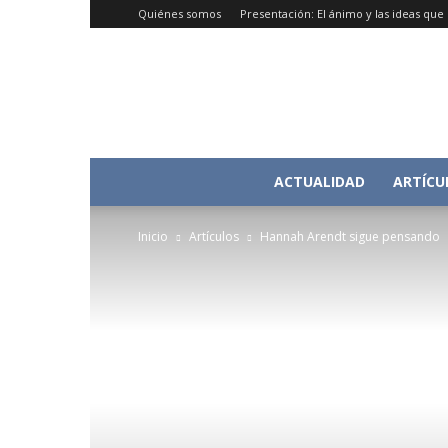
Quiénes somos
Presentación: El ánimo y las ideas qu
ACTUALIDAD
ARTÍCU
Inicio
Artículos
Hannah Arendt sigue pensando