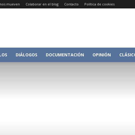
e nos mueven
Colaborar en el blog
Contacto
Política de cookies
Conversacion
LOS
DIÁLOGOS
DOCUMENTACIÓN
OPINIÓN
CLÁSIC
sobre
Historia