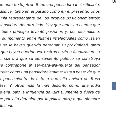
Ún
este texto, Arendt fue una pensadora inclasificable,
lasificar tanto en el pasado como en el presente. Unos
ximia representante de los propios posicionamientos;
 pensadora del otro lado. Hay que tener en cuenta que
buen principio levantó pasiones y, por ello mismo,
 su momento entre ilustres intelectuales como Isaiah
 no le hayan querido perdonar su proximidad, tanto
 que hayan querido ver rastros nazis o filonazis en su
tinazi o a que su pensamiento político se construya
se contrapone al ser-para-ala-muerte del pensador
etratar como una pensadora antimarxista a pesar de que
el pensamiento de este o que ella tuviera en Rosa
tes. Y otros más la han descrito como una judía
e ella, bajo la influencia de Kurt Blumenfeld, fuera de
 fue por ello detenida por la policía nazi) o que siempre
de lleno.