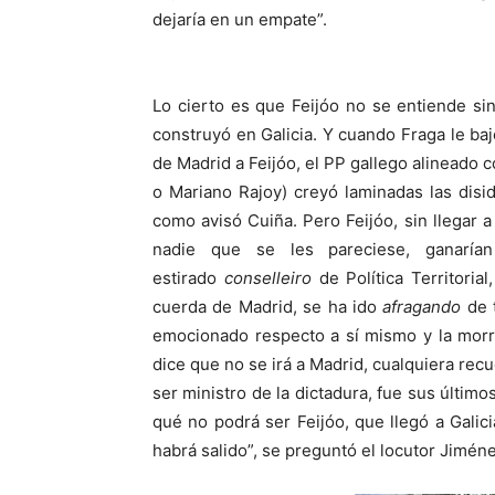
dejaría en un empate”.
Lo cierto es que Feijóo no se entiende sin
construyó en Galicia. Y cuando Fraga le baj
de Madrid a Feijóo, el PP gallego alineado 
o Mariano Rajoy) creyó laminadas las disid
como avisó Cuiña. Pero Feijóo, sin llegar 
nadie que se les pareciese, ganaría
estirado
conselleiro
de Política Territoria
cuerda de Madrid, se ha ido
afragando
de 
emocionado respecto a sí mismo y la morri
dice que no se irá a Madrid, cualquiera recue
ser ministro de la dictadura, fue sus últim
qué no podrá ser Feijóo, que llegó a Galic
habrá salido”, se preguntó el locutor Jiméne