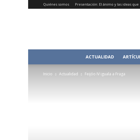
Quiénes somos
Presentación: El ánimo y las ideas qu
ACTUALIDAD
ARTÍCU
Inicio
Actualidad
Feijóo IV iguala a Fraga