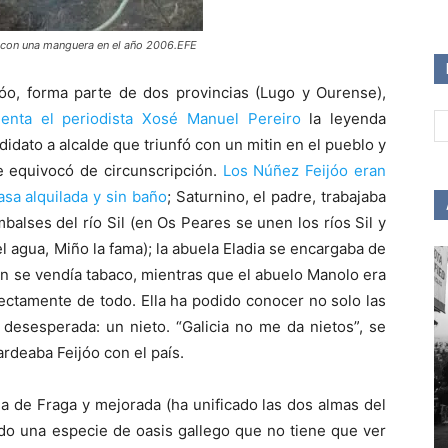
 con una manguera en el año 2006.EFE
jóo, forma parte de dos provincias (Lugo y Ourense),
enta el periodista Xosé Manuel Pereiro
la leyenda
andidato a alcalde que triunfó con un mitin en el pueblo y
e equivocó de circunscripción.
Los Núñez Feijóo eran
asa alquilada y sin baño
; Saturnino, el padre, trabajaba
balses del río Sil (en Os Peares se unen los ríos Sil y
 el agua, Miño la fama); la abuela Eladia se encargaba de
én se vendía tabaco, mientras que el abuelo Manolo era
ectamente de todo. Ella ha podido conocer no solo las
a desesperada: un nieto. “Galicia no me da nietos”, se
ardeaba Feijóo con el país.
da de Fraga y mejorada (ha unificado las dos almas del
rado una especie de oasis gallego que no tiene que ver