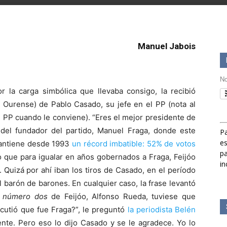
Manuel Jabois
No
r la carga simbólica que llevaba consigo, la recibió
 Ourense) de Pablo Casado, su jefe en el PP (nota al
l PP cuando le conviene). “Eres el mejor presidente de
rra del fundador del partido, Manuel Fraga, donde este
Pa
es
mantiene desde 1993
un récord imbatible: 52% de votos
pa
o que para igualar en años gobernados a Fraga, Feijóo
in
 Quizá por ahí iban los tiros de Casado, en el período
 barón de barones. En cualquier caso, la frase levantó
l
número dos
de Feijóo, Alfonso Rueda, tuviese que
scutió que fue Fraga?”, le preguntó
la periodista Belén
nte. Pero eso lo dijo Casado y se le agradece. Yo lo