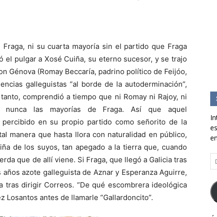
 Fraga, ni su cuarta mayoría sin el partido que Fraga
ó el pulgar a Xosé Cuiña, su eterno sucesor, y se trajo
con Génova (Romay Beccaría, padrino político de Feijóo,
encias galleguistas “al borde de la autoderminación”,
a tanto, comprendió a tiempo que ni Romay ni Rajoy, ni
n nunca las mayorías de Fraga. Así que aquel
In
l, percibido en su propio partido como señorito de la
es
tal manera que hasta llora con naturalidad en público,
en
ña de los suyos, tan apegado a la tierra que, cuando
Di
rda que de allí viene. Si Fraga, que llegó a Galicia tras
d
os años azote galleguista de Aznar y Esperanza Aguirre,
co
ia tras dirigir Correos. “De qué escombrera ideológica
el
z Losantos antes de llamarle “Gallardoncito”.