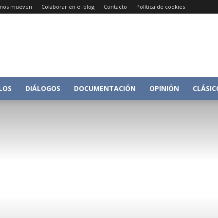
e nos mueven
Colaborar en el blog
Contacto
Política de cookies
Conversacion
LOS
DIÁLOGOS
DOCUMENTACIÓN
OPINIÓN
CLÁSIC
sobre
Historia