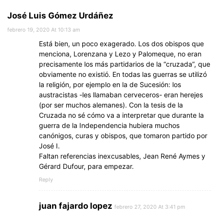
José Luis Gómez Urdáñez
febrero 19, 2020 At 10:13 am
Está bien, un poco exagerado. Los dos obispos que
menciona, Lorenzana y Lezo y Palomeque, no eran
precisamente los más partidarios de la “cruzada”, que
obviamente no existió. En todas las guerras se utilizó
la religión, por ejemplo en la de Sucesión: los
austracistas -les llamaban cerveceros- eran herejes
(por ser muchos alemanes). Con la tesis de la
Cruzada no sé cómo va a interpretar que durante la
guerra de la Independencia hubiera muchos
canónigos, curas y obispos, que tomaron partido por
José I.
Faltan referencias inexcusables, Jean René Aymes y
Gérard Dufour, para empezar.
Reply
juan fajardo lopez
febrero 27, 2020 At 3:41 pm