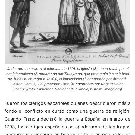
Caricatura contrarrevolucionaria de 1791: la Iglesia (3) amenazada por el
enciclopedismo (2, encarnado por Talleyrand, que pronuncia las palabras
de Judas al entregar a Jesús), el jansenismo (1, encarnado por Armand-
Gaston Camus) y el protestantismo (4, encarnado por Rabaut Saint-
Etienne)(foto: Biblioteca Nacional de Francia, histoire-image.org)
Fueron los clérigos españoles quienes describieron más a
fondo el conflicto en curso como una guerra de religión.
Cuando Francia declaró la guerra a España en marzo de
1793, los clérigos españoles se apoderaron de los tropos
contrarrevolucionarios en boga y los tejieron en una lógica