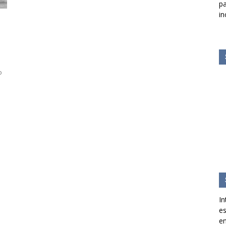
pa
in
o
In
es
en