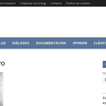
e nos mueven
Colaborar en el blog
Contacto
Política de cookies
Conversacion
LOS
DIÁLOGOS
DOCUMENTACIÓN
OPINIÓN
CLÁSIC
vo
sobre
No
Pa
Historia
es