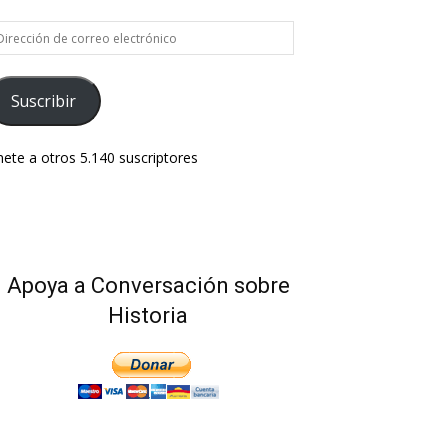
rección
e
rreo
ectrónico
Suscribir
ete a otros 5.140 suscriptores
Apoya a Conversación sobre
Historia