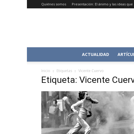
Quiénes somos
Presentación: El ánimo y las ideas qu
ACTUALIDAD
ARTÍCU
Inicio
Etiquetas
Vicente Cuervo
Etiqueta: Vicente Cuer