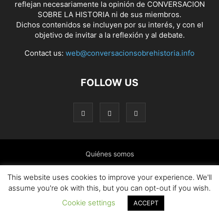
reflejan necesariamente la opinión de CONVERSACION
SOBRE LA HISTORIA ni de sus miembros.
Dichos contenidos se incluyen por su interés, y con el
objetivo de invitar a la reflexión y al debate.
Contact us:
web@conversacionsobrehistoria.info
FOLLOW US
Quiénes somos
Presentación: El ánimo y las ideas que nos mueven
This website uses cookies to improve your experience. We'll
assume you're ok with this, but you can opt-out if you wish.
Colaborar en el blog
Contacto
Política de cookies
Cookie settings
ACCEPT