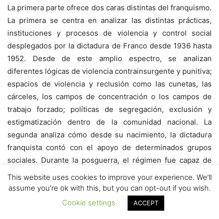
La primera parte ofrece dos caras distintas del franquismo.
La primera se centra en analizar las distintas prácticas,
instituciones y procesos de violencia y control social
desplegados por la dictadura de Franco desde 1936 hasta
1952. Desde de este amplio espectro, se analizan
diferentes lógicas de violencia contrainsurgente y punitiva;
espacios de violencia y reclusión como las cunetas, las
cárceles, los campos de concentración o los campos de
trabajo forzado; políticas de segregación, exclusión y
estigmatización dentro de la comunidad nacional. La
segunda analiza cómo desde su nacimiento, la dictadura
franquista contó con el apoyo de determinados grupos
sociales. Durante la posguerra, el régimen fue capaz de
poner en marcha una serie de políticas en lo económico,
This website uses cookies to improve your experience. We'll
social y cultural que le garantizarían especialmente el
assume you're ok with this, but you can opt-out if you wish.
apoyo de las heterogéneas clases medias y las clases
Cookie settings
ACCEPT
altas, tanto del mundo rural como urbano. El franquismo se