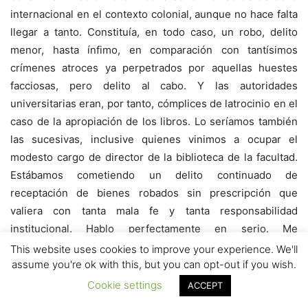
internacional en el contexto colonial, aunque no hace falta
llegar a tanto. Constituía, en todo caso, un robo, delito
menor, hasta ínfimo, en comparación con tantísimos
crímenes atroces ya perpetrados por aquellas huestes
facciosas, pero delito al cabo. Y las autoridades
universitarias eran, por tanto, cómplices de latrocinio en el
caso de la apropiación de los libros. Lo seríamos también
las sucesivas, inclusive quienes vinimos a ocupar el
modesto cargo de director de la biblioteca de la facultad.
Estábamos cometiendo un delito continuado de
receptación de bienes robados sin prescripción que
valiera con tanta mala fe y tanta responsabilidad
institucional. Hablo perfectamente en serio. Me
encontraba encubriendo un delito.
This website uses cookies to improve your experience. We'll
assume you're ok with this, but you can opt-out if you wish.
Salvo los detalles que he recuperado ahora para esta
Cookie settings
ACCEPT
reflexión gracias a la ayuda de Antonio Merchán, yo no