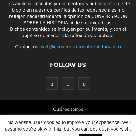
Los análisis, artículos y/o comentarios publicados en este
blog o en nuestros perfiles de las redes sociales, no
reflejan necesariamente la opinión de CONVERSACION
SOBRE LA HISTORIA ni de sus miembros.
Dichos contenidos se incluyen por su interés, y con el
objetivo de invitar a la reflexión y al debate.
Contact us:
web@conversacionsobrehistoria.info
FOLLOW US
Quiénes somos
Presentación: El ánimo y las ideas que nos mueven
This website uses cookies to improve your experience. We'll
assume you're ok with this, but you can opt-out if you wish.
Colaborar en el blog
Contacto
Política de cookies