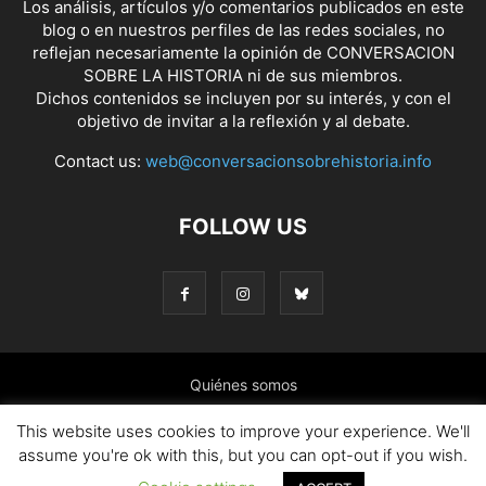
Los análisis, artículos y/o comentarios publicados en este
blog o en nuestros perfiles de las redes sociales, no
reflejan necesariamente la opinión de CONVERSACION
SOBRE LA HISTORIA ni de sus miembros.
Dichos contenidos se incluyen por su interés, y con el
objetivo de invitar a la reflexión y al debate.
Contact us:
web@conversacionsobrehistoria.info
FOLLOW US
Quiénes somos
Presentación: El ánimo y las ideas que nos mueven
This website uses cookies to improve your experience. We'll
assume you're ok with this, but you can opt-out if you wish.
Colaborar en el blog
Contacto
Política de cookies