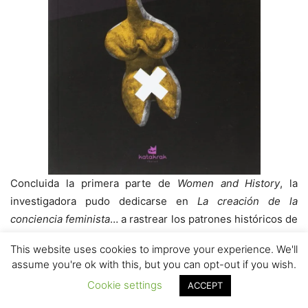
Concluida la primera parte de
Women and History
, la
investigadora pudo dedicarse en
La creación de la
conciencia feminista
… a rastrear los patrones históricos de
surgimiento de la conciencia feminista así como las
This website uses cookies to improve your experience. We'll
circunstancias históricas bajo las cuales tuvieron lugar,
assume you're ok with this, but you can opt-out if you wish.
centrando su estudio en Europa Occidental
Cookie settings
ACCEPT
(principalmente, Alemania, Francia, Inglaterra e Italia) y los
6