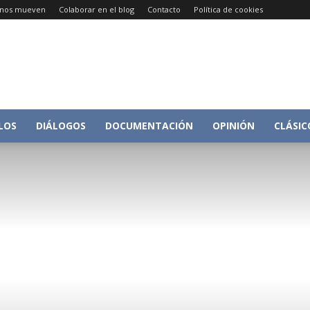
e nos mueven
Colaborar en el blog
Contacto
Política de cookies
Conversacion
LOS
DIÁLOGOS
DOCUMENTACIÓN
OPINIÓN
CLÁSIC
sobre
Historia