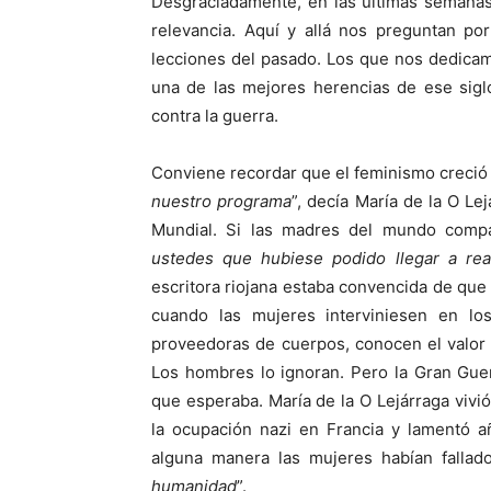
Desgraciadamente, en las últimas semanas
relevancia. Aquí y allá nos preguntan por
lecciones del pasado. Los que nos dedica
una de las mejores herencias de ese sigl
contra la guerra.
Conviene recordar que el feminismo creció v
nuestro programa
”, decía María de la O Le
Mundial. Si las madres del mundo compar
ustedes que hubiese podido llegar a real
escritora riojana estaba convencida de que
cuando las mujeres interviniesen en l
proveedoras de cuerpos, conocen el valor 
Los hombres lo ignoran. Pero la Gran Guer
que esperaba. María de la O Lejárraga vivi
la ocupación nazi en Francia y lamentó a
alguna manera las mujeres habían fallad
humanidad
”.