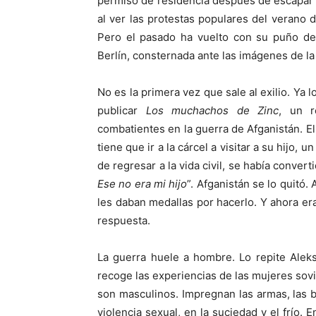
permiso de residencia después de escapar d
al ver las protestas populares del verano 
Pero el pasado ha vuelto con su puño de 
Berlín, consternada ante las imágenes de la
No es la primera vez que sale al exilio. Ya 
publicar
Los muchachos de Zinc
, un r
combatientes en la guerra de Afganistán. E
tiene que ir a la cárcel a visitar a su hijo, 
de regresar a la vida civil, se había convert
Ese no era mi hijo
”. Afganistán se lo quitó.
les daban medallas por hacerlo. Y ahora e
respuesta.
La guerra huele a hombre. Lo repite Alek
recoge las experiencias de las mujeres sov
son masculinos. Impregnan las armas, las b
violencia sexual, en la suciedad y el frío. 