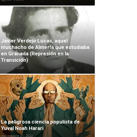
Javier Verdejo Lucas, aquel
muchacho de Almería que estudiaba
en Granada (Represión en la
Transición)
mayo 16, 2026
La peligrosa ciencia populista de
Yuval Noah Harari
noviembre 21, 2022