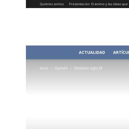
Quiénes somos
Presentación: El ánimo y las ideas qu
ACTUALIDAD
ARTÍCU
Inicio
Opinión
Olvidado siglo XX