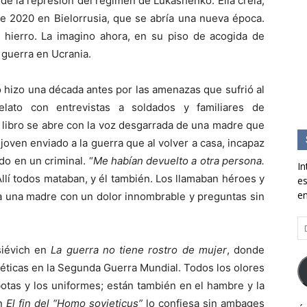
e la represión del régimen de Lukashenko. Ella creía,
de 2020 en Bielorrusia, que se abría una nueva época.
hierro. La imagino ahora, en su piso de acogida de
 guerra en Ucrania.
lo hizo una década antes por las amenazas que sufrió al
elato con entrevistas a soldados y familiares de
l libro se abre con la voz desgarrada de una madre que
un joven enviado a la guerra que al volver a casa, incapaz
ido en un criminal. “
Me habían devuelto a otra persona.
In
 Allí todos mataban, y él también. Los llamaban héroes y
es
en
ra una madre con un dolor innombrable y preguntas sin
Di
d
siévich en
La guerra no tiene rostro de mujer
, donde
co
el
iéticas en la Segunda Guerra Mundial. Todos los olores
otas y los uniformes; están también en el hambre y la
En
El fin del “Homo sovieticus”
lo confiesa sin ambages