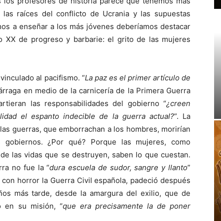
 los profesores de historia parece que tenemos más
 las raíces del conflicto de Ucrania y las supuestas
mos a enseñar a los más jóvenes deberíamos destacar
o XX de progreso y barbarie: el grito de las mujeres
inculado al pacifismo. “
La paz es el primer artículo de
járraga en medio de la carnicería de la Primera Guerra
tieran las responsabilidades del gobierno “
¿creen
idad el espanto indecible de la guerra actual?
”. La
 las guerras, que emborrachan a los hombres, morirían
os gobiernos. ¿Por qué? Porque las mujeres, como
de las vidas que se destruyen, saben lo que cuestan.
ra no fue la “
dura escuela de sudor, sangre y llanto
”
ó con horror la Guerra Civil española, padeció después
ños más tarde, desde la amargura del exilio, que de
o en su misión, “
que era precisamente la de poner