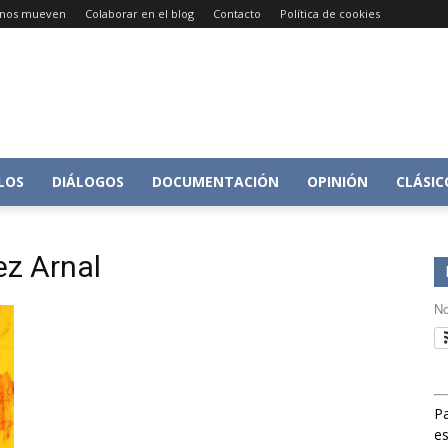
e nos mueven
Colaborar en el blog
Contacto
Política de cookies
Conversacion
LOS
DIÁLOGOS
DOCUMENTACIÓN
OPINIÓN
CLÁSIC
ez Arnal
sobre
No
Pa
Historia
es