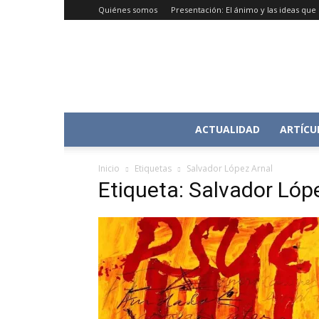
Quiénes somos
Presentación: El ánimo y las ideas qu
ACTUALIDAD
ARTÍCU
Inicio
Etiquetas
Salvador López Arnal
Etiqueta: Salvador Lóp