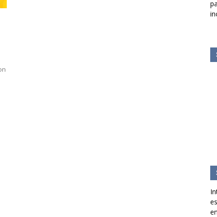
pa
in
on
In
es
en