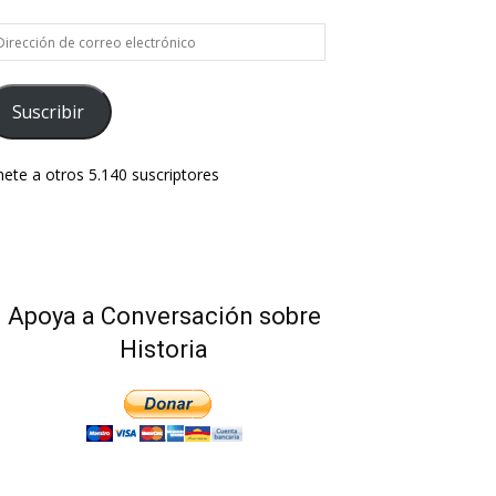
rección
e
rreo
ectrónico
Suscribir
ete a otros 5.140 suscriptores
Apoya a Conversación sobre
Historia