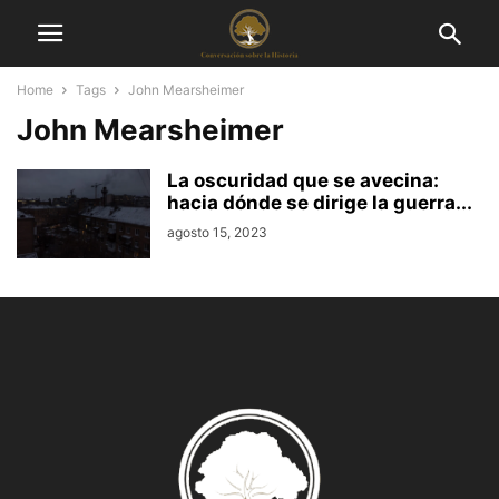
Home
Tags
John Mearsheimer
John Mearsheimer
La oscuridad que se avecina:
hacia dónde se dirige la guerra...
agosto 15, 2023