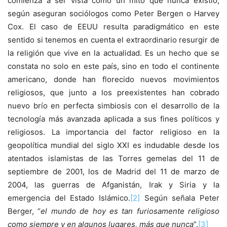
comienza a ser vista como un mito que nunca existió,
según aseguran sociólogos como Peter Bergen o Harvey
Cox. El caso de EEUU resulta paradigmático en este
sentido si tenemos en cuenta el extraordinario resurgir de
la religión que vive en la actualidad. Es un hecho que se
constata no solo en este país, sino en todo el continente
americano, donde han florecido nuevos movimientos
religiosos, que junto a los preexistentes han cobrado
nuevo brío en perfecta simbiosis con el desarrollo de la
tecnología más avanzada aplicada a sus fines políticos y
religiosos. La importancia del factor religioso en la
geopolítica mundial del siglo XXI es indudable desde los
atentados islamistas de las Torres gemelas del 11 de
septiembre de 2001, los de Madrid del 11 de marzo de
2004, las guerras de Afganistán, Irak y Siria y la
emergencia del Estado Islámico.
[2]
Según señala Peter
Berger, “
el mundo de hoy es tan furiosamente religioso
como siempre y en algunos lugares, más que nunca
”.
[3]