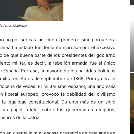
 Federico Madrazo
no no por ser catalán –fue el primero– sino porque era
poránea ha estado fuertemente marcada por el excesivo
to de que buena parte de los presidentes del gobierno
nto militar, es decir, la rebelión armada, fue el único
 España. Por eso, la mayoría de los partidos políticos
 militares. Antes de septiembre de 1868, Prim ya era el
docena de veces. El mili­tarismo español, una anomalía
 liberal europeo, provocó la debilidad del civilismo
 la legalidad constitucional. Durante más de un siglo
 un ­papel tutelar sobre los gobernantes elegidos,
sores de la patria.
ndo en cuenta la muy escasa presencia de catalanes en