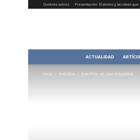
Quiénes somos
Presentación: El ánimo y las ideas qu
ACTUALIDAD
ARTÍCU
Inicio
Artículos
Joan Prim, un caso irrepetible