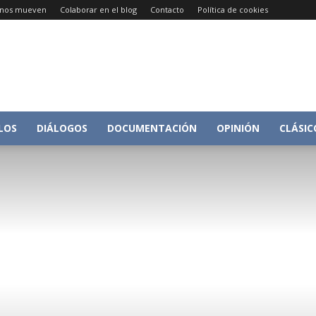
e nos mueven
Colaborar en el blog
Contacto
Política de cookies
Conversacion
LOS
DIÁLOGOS
DOCUMENTACIÓN
OPINIÓN
CLÁSIC
sobre
Historia