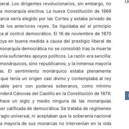
Ún
beral. Los dirigentes revolucionarios, sin embargo, no
a ­monarquía electiva. La nueva Constitución de 1869
arca sería elegido por las Cortes y estaba privado de
de los anteriores reyes. Se liquidaba así el principio
rca al control democrático. El 16 de noviembre de 1870
oya en buena medida a causa del prestigio liberal de
a monarquía democrática no se conso­lidó tras la muerte
nía suficientes apoyos políticos. La razón era sencilla:
 monárquicos, sino republicanos; y la inmensa mayoría
s. El sentimiento monárquico estaba plenamente
l que tenía un origen casi divino y contem­plaba al rey
onsable pero con poderes soberanos, como mínimo
nderá Cánovas del Castillo en la Constitución de 1876.
hace un siglo y medio ninguna de las monarquías
 ser calificada de democrática. Se trataba de regímenes
ragio universal, ni aceptaban que la soberanía nacional
la mayoría de sus monarcas no intervenían en la vida