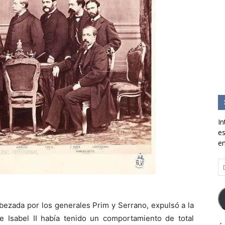
In
es
en
Di
d
co
el
bezada por los generales Prim y Serrano, expulsó a la
e Isabel II había tenido un comportamiento de total