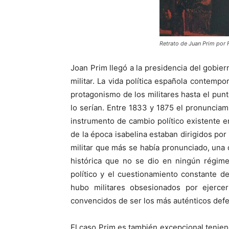
Retrato de Juan Prim por
Joan Prim llegó a la presidencia del gobier
militar. La vida política española contem
protagonismo de los militares hasta el pun
lo serían. Entre 1833 y 1875 el pronunciamie
instrumento de cambio político existente en
de la época isabelina estaban diri­gidos por
militar que más se había pronunciado, una 
histórica que no se dio en ningún régimen
político y el cuestionamiento constante de
hubo militares obsesionados por ejercer
convencidos de ser los más auténticos defen
El caso Prim es también excepcional tenie